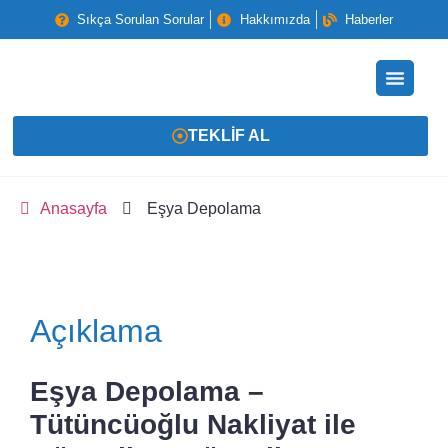
Sıkça Sorulan Sorular
Hakkımızda
Haberler
TEKLIF AL
Anasayfa
Eşya Depolama
Açıklama
Eşya Depolama –
Tütüncüoğlu Nakliyat ile