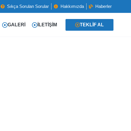
Sıkça Sorulan Sorular
Hakkımızda
Haberler
GALERI
İLETIŞIM
TEKLIF AL