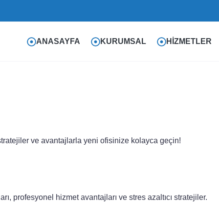
ANASAYFA
KURUMSAL
HIZMETLER
ratejiler ve avantajlarla yeni ofisinize kolayca geçin!
ı, profesyonel hizmet avantajları ve stres azaltıcı stratejiler.