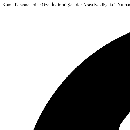
İçeriğe
Kamu Personellerine Özel İndirim!
Şehirler Arası Nakliyatta 1 Numa
atla