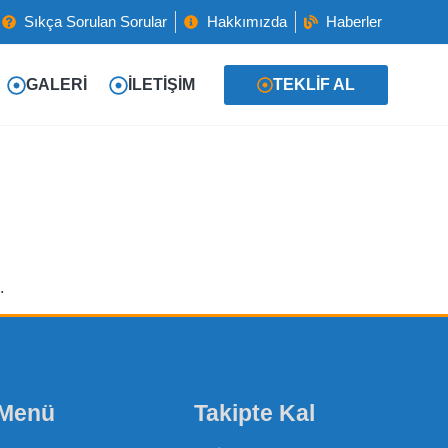
Sıkça Sorulan Sorular
Hakkımızda
Haberler
GALERI
İLETIŞIM
TEKLIF AL
.
 Menü
Takipte Kal