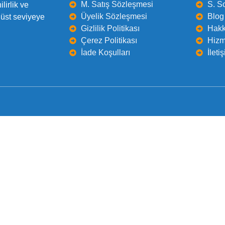
M. Satış Sözleşmesi
S. S
lirlik ve
Üyelik Sözleşmesi
Blog 
 üst seviyeye
Gizlilik Politikası
Hakk
Çerez Politikası
Hizm
İade Koşulları
İleti