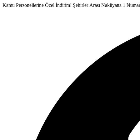
İçeriğe
Kamu Personellerine Özel İndirim!
Şehirler Arası Nakliyatta 1 Numa
atla