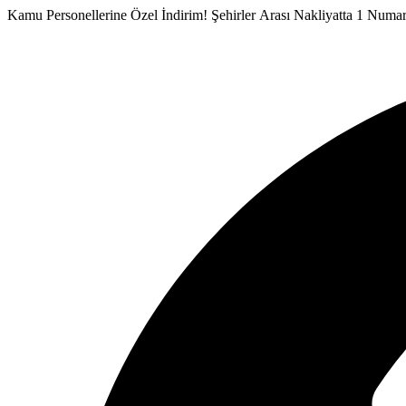
İçeriğe
Kamu Personellerine Özel İndirim!
Şehirler Arası Nakliyatta 1 Numa
atla