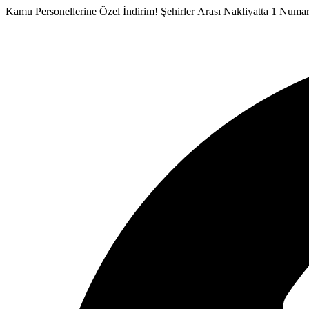
İçeriğe
Kamu Personellerine Özel İndirim!
Şehirler Arası Nakliyatta 1 Numa
atla