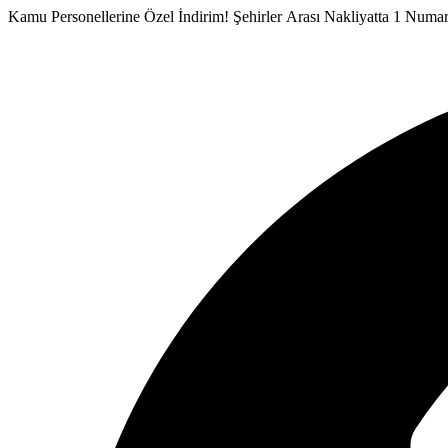
İçeriğe
Kamu Personellerine Özel İndirim!
Şehirler Arası Nakliyatta 1 Numa
atla