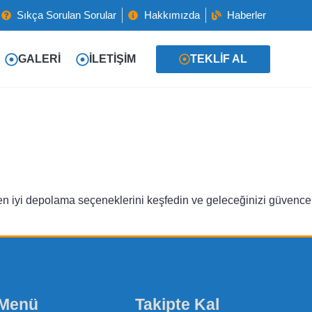
Sıkça Sorulan Sorular
Hakkımızda
Haberler
GALERI
İLETIŞIM
TEKLIF AL
n en iyi depolama seçeneklerini keşfedin ve geleceğinizi güvence
 Menü
Takipte Kal