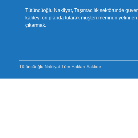
Tütüncüoğlu Nakliyat, Taşımacılık sektöründe güveni
kaliteyi ön planda tutarak müşteri memnuniyetini en
çıkarmak.
Tütüncüoğlu Nakliyat Tüm Hakları Saklıdır.