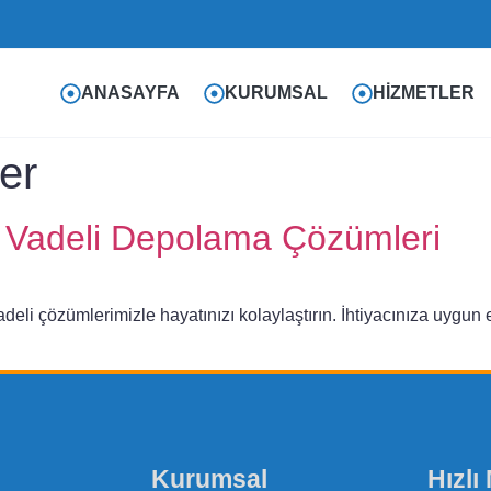
ANASAYFA
KURUMSAL
HIZMETLER
er
 Vadeli Depolama Çözümleri
deli çözümlerimizle hayatınızı kolaylaştırın. İhtiyacınıza uygu
Kurumsal
Hızlı