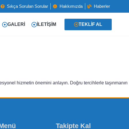
Sıkça Sorulan Sorular
Hakkımızda
Haberler
GALERI
İLETIŞIM
TEKLIF AL
rofesyonel hizmetin önemini anlayın. Doğru tercihlerle taşınmanın
 Menü
Takipte Kal