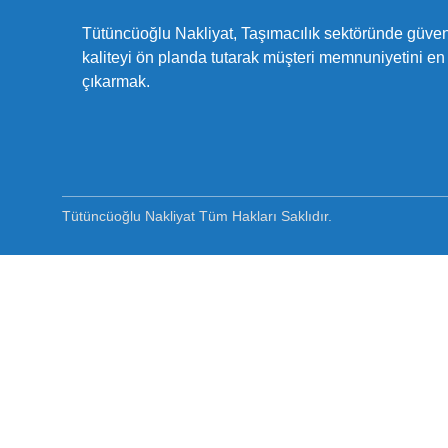
Tütüncüoğlu Nakliyat, Taşımacılık sektöründe güveni
kaliteyi ön planda tutarak müşteri memnuniyetini en
çıkarmak.
Tütüncüoğlu Nakliyat Tüm Hakları Saklıdır.