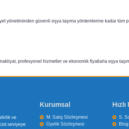
et yönetiminden güvenli eşya taşıma yöntemlerine kadar tüm püf
nakliyat, profesyonel hizmetler ve ekonomik fiyatlarla eşya taşım
Kurumsal
Hızlı
M. Satış Sözleşmesi
S. S
lirlik ve
Üyelik Sözleşmesi
Blog 
 üst seviyeye