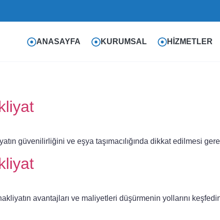
ANASAYFA
KURUMSAL
HIZMETLER
liyat
yatın güvenilirliğini ve eşya taşımacılığında dikkat edilmesi gere
liyat
akliyatın avantajları ve maliyetleri düşürmenin yollarını keşfedi