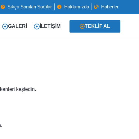
Sıkça Sorulan Sorular
Hakkımızda
Haberler
GALERI
İLETIŞIM
TEKLIF AL
kenleri keşfedin.
n.