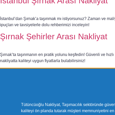
İstanbul Şırnak Arası Nakliyat
İstanbul’dan Şırnak’a taşınmak mı istiyorsunuz? Zaman ve maliy
ipuçları ve tavsiyelerle dolu rehberimizi inceleyin!
Şırnak Şehirler Arası Nakliyat
Şırnak’ta taşınmanın en pratik yolunu keşfedin! Güvenli ve hızlı 
nakliyatta kaliteyi uygun fiyatlarla bulabilirsiniz!
Tütüncüoğlu Nakliyat, Taşımacılık sektöründe güveni
kaliteyi ön planda tutarak müşteri memnuniyetini en