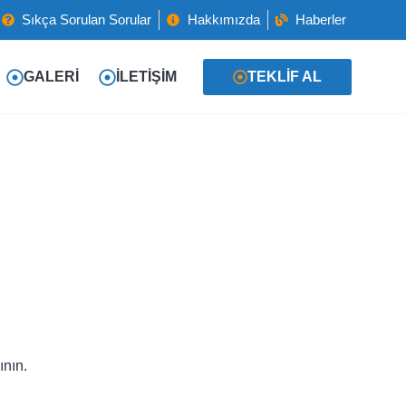
Sıkça Sorulan Sorular
Hakkımızda
Haberler
GALERI
İLETIŞIM
TEKLIF AL
ının.