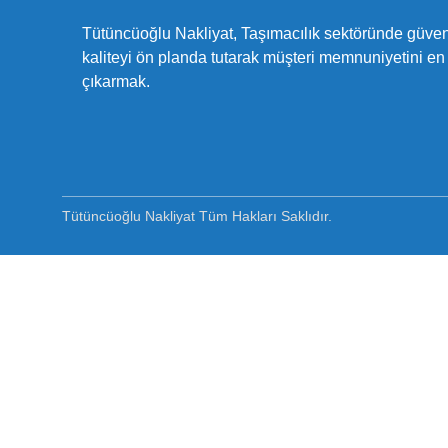
Tütüncüoğlu Nakliyat, Taşımacılık sektöründe güveni
kaliteyi ön planda tutarak müşteri memnuniyetini en
çıkarmak.
Tütüncüoğlu Nakliyat Tüm Hakları Saklıdır.