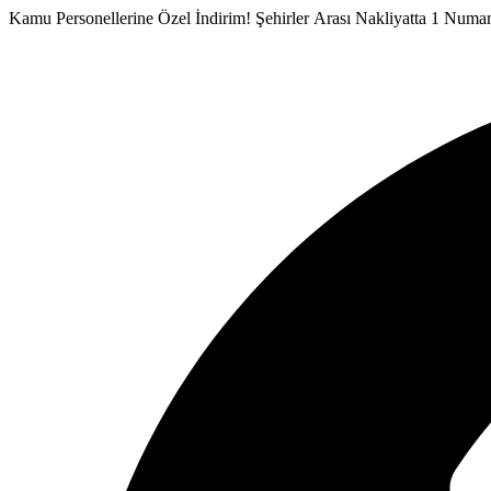
İçeriğe
Kamu Personellerine Özel İndirim!
Şehirler Arası Nakliyatta 1 Numa
atla