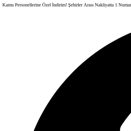
İçeriğe
Kamu Personellerine Özel İndirim!
Şehirler Arası Nakliyatta 1 Numa
atla