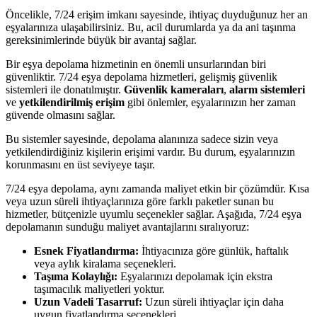
Öncelikle, 7/24 erişim imkanı sayesinde, ihtiyaç duyduğunuz her an
eşyalarınıza ulaşabilirsiniz. Bu, acil durumlarda ya da ani taşınma
gereksinimlerinde büyük bir avantaj sağlar.
Bir eşya depolama hizmetinin en önemli unsurlarından biri
güvenliktir. 7/24 eşya depolama hizmetleri, gelişmiş güvenlik
sistemleri ile donatılmıştır.
Güvenlik kameraları
,
alarm sistemleri
ve
yetkilendirilmiş erişim
gibi önlemler, eşyalarınızın her zaman
güvende olmasını sağlar.
Bu sistemler sayesinde, depolama alanınıza sadece sizin veya
yetkilendirdiğiniz kişilerin erişimi vardır. Bu durum, eşyalarınızın
korunmasını en üst seviyeye taşır.
7/24 eşya depolama, aynı zamanda maliyet etkin bir çözümdür. Kısa
veya uzun süreli ihtiyaçlarınıza göre farklı paketler sunan bu
hizmetler, bütçenizle uyumlu seçenekler sağlar. Aşağıda, 7/24 eşya
depolamanın sunduğu maliyet avantajlarını sıralıyoruz:
Esnek Fiyatlandırma:
İhtiyacınıza göre günlük, haftalık
veya aylık kiralama seçenekleri.
Taşıma Kolaylığı:
Eşyalarınızı depolamak için ekstra
taşımacılık maliyetleri yoktur.
Uzun Vadeli Tasarruf:
Uzun süreli ihtiyaçlar için daha
uygun fiyatlandırma seçenekleri.