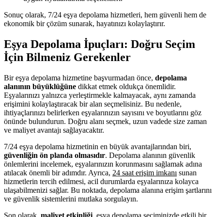
Sonuç olarak, 7/24 eşya depolama hizmetleri, hem güvenli hem de
ekonomik bir çözüm sunarak, hayatınızı kolaylaştırır.
Eşya Depolama İpuçları: Doğru Seçim
İçin Bilmeniz Gerekenler
Bir eşya depolama hizmetine başvurmadan önce,
depolama
alanının büyüklüğüne
dikkat etmek oldukça önemlidir.
Eşyalarınızı yalnızca yerleştirmekle kalmayacak, aynı zamanda
erişimini kolaylaştıracak bir alan seçmelisiniz. Bu nedenle,
ihtiyaçlarınızı belirlerken eşyalarınızın sayısını ve boyutlarını göz
önünde bulundurun. Doğru alanı seçmek, uzun vadede size zaman
ve maliyet avantajı sağlayacaktır.
7/24 eşya depolama hizmetinin en büyük avantajlarından biri,
güvenliğin ön planda olmasıdır
. Depolama alanının güvenlik
önlemlerini incelemek, eşyalarınızın korunmasını sağlamak adına
atılacak önemli bir adımdır. Ayrıca,
24 saat erişim imkanı
sunan
hizmetlerin tercih edilmesi, acil durumlarda eşyalarınıza kolayca
ulaşabilmenizi sağlar. Bu noktada, depolama alanına erişim şartlarını
ve güvenlik sistemlerini mutlaka sorgulayın.
Son olarak,
maliyet etkinliği
, eşya depolama seçiminizde etkili bir