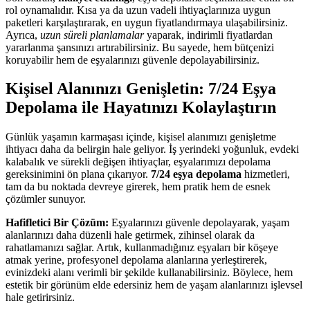
rol oynamalıdır. Kısa ya da uzun vadeli ihtiyaçlarınıza uygun
paketleri karşılaştırarak, en uygun fiyatlandırmaya ulaşabilirsiniz.
Ayrıca,
uzun süreli planlamalar
yaparak, indirimli fiyatlardan
yararlanma şansınızı artırabilirsiniz. Bu sayede, hem bütçenizi
koruyabilir hem de eşyalarınızı güvenle depolayabilirsiniz.
Kişisel Alanınızı Genişletin: 7/24 Eşya
Depolama ile Hayatınızı Kolaylaştırın
Günlük yaşamın karmaşası içinde, kişisel alanımızı genişletme
ihtiyacı daha da belirgin hale geliyor. İş yerindeki yoğunluk, evdeki
kalabalık ve sürekli değişen ihtiyaçlar, eşyalarımızı depolama
gereksinimini ön plana çıkarıyor.
7/24 eşya depolama
hizmetleri,
tam da bu noktada devreye girerek, hem pratik hem de esnek
çözümler sunuyor.
Hafifletici Bir Çözüm:
Eşyalarınızı güvenle depolayarak, yaşam
alanlarınızı daha düzenli hale getirmek, zihinsel olarak da
rahatlamanızı sağlar. Artık, kullanmadığınız eşyaları bir köşeye
atmak yerine, profesyonel depolama alanlarına yerleştirerek,
evinizdeki alanı verimli bir şekilde kullanabilirsiniz. Böylece, hem
estetik bir görünüm elde edersiniz hem de yaşam alanlarınızı işlevsel
hale getirirsiniz.