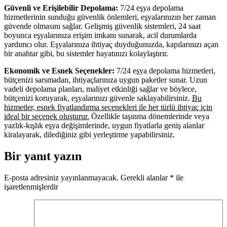
Güvenli ve Erişilebilir Depolama:
7/24 eşya depolama
hizmetlerinin sunduğu güvenlik önlemleri, eşyalarınızın her zaman
güvende olmasını sağlar. Gelişmiş güvenlik sistemleri, 24 saat
boyunca eşyalarınıza erişim imkanı sunarak, acil durumlarda
yardımcı olur. Eşyalarınıza ihtiyaç duyduğunuzda, kapılarınızı açan
bir anahtar gibi, bu sistemler hayatınızı kolaylaştırır.
Ekonomik ve Esnek Seçenekler:
7/24 eşya depolama hizmetleri,
bütçenizi sarsmadan, ihtiyaçlarınıza uygun paketler sunar. Uzun
vadeli depolama planları, maliyet etkinliği sağlar ve böylece,
bütçenizi koruyarak, eşyalarınızı güvenle saklayabilirsiniz.
Bu
hizmetler, esnek fiyatlandırma seçenekleri ile her türlü ihtiyaç için
ideal bir seçenek oluşturur.
Özellikle taşınma dönemlerinde veya
yazlık-kışlık eşya değişimlerinde, uygun fiyatlarla geniş alanlar
kiralayarak, dilediğiniz gibi yerleştirme yapabilirsiniz.
Bir yanıt yazın
E-posta adresiniz yayınlanmayacak.
Gerekli alanlar
*
ile
işaretlenmişlerdir