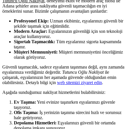
Tutuncu Oğlu Nakliyat
, deneyimli ekibi ve modern araç filosu ile
Adana şehirler arası nakliyatta güvenli taşımacılığın en iyi
örneklerini sunar. Bizimle çalışmanın avantajları şunlardır:
Profesyonel Ekip:
Uzman ekibimiz, eşyalarınızı güvenli bir
şekilde taşımak için eğitimlidir.
Modern Araçlar:
Eşyalarınızın güvenliği için son teknoloji
araçlar kullanıyoruz.
Sigortalı Taşımacılık:
Tüm eşyalarınız sigorta kapsamında
taşınır.
Müşteri Memnuniyeti:
Müşteri memnuniyetini önceliğimiz
olarak görüyoruz.
Güvenli taşımacılık, sadece eşyaların taşınması değil, aynı zamanda
eşyalarınıza verdiğimiz değerdir.
Tutuncu Oğlu Nakliyat
ile
çalışarak, eşyalarınızın her aşamada güvende olduğundan emin
olabilirsiniz. Detaylı bilgi için
web sitemizi ziyaret edin
.
Aşağıda sunduğumuz nakliyat hizmetlerini bulabilirsiniz:
Ev Taşıma:
Yeni evinize taşınırken eşyalarınızı güvenle
taşıyoruz.
Ofis Taşıma:
İş yerinizin taşınma sürecini hızlı ve sorunsuz
hale getiriyoruz.
Depolama Hizmetleri:
Eşyalarınızı güvenli bir ortamda
depolama imkanı sunuyoruz.