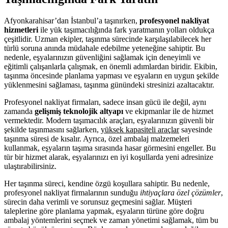
Afyonkarahisar’dan İstanbul’a taşınırken,
profesyonel nakliyat
hizmetleri
ile yük taşımacılığında fark yaratmanın yolları oldukça
çeşitlidir. Uzman ekipler, taşınma sürecinde karşılaşılabilecek her
türlü soruna anında müdahale edebilme yeteneğine sahiptir. Bu
nedenle, eşyalarınızın güvenliğini sağlamak için deneyimli ve
eğitimli çalışanlarla çalışmak, en önemli adımlardan biridir. Ekibin,
taşınma öncesinde planlama yapması ve eşyaların en uygun şekilde
yüklenmesini sağlaması, taşınma günündeki stresinizi azaltacaktır.
Profesyonel nakliyat firmaları, sadece insan gücü ile değil, aynı
zamanda
gelişmiş teknolojik altyapı
ve ekipmanlar ile de hizmet
vermektedir. Modern taşımacılık araçları, eşyalarınızın güvenli bir
şekilde taşınmasını sağlarken,
yüksek kapasiteli araçlar
sayesinde
taşınma süresi de kısalır. Ayrıca, özel ambalaj malzemeleri
kullanmak, eşyaların taşıma sırasında hasar görmesini engeller. Bu
tür bir hizmet alarak, eşyalarınızı en iyi koşullarda yeni adresinize
ulaştırabilirsiniz.
Her taşınma süreci, kendine özgü koşullara sahiptir. Bu nedenle,
profesyonel nakliyat firmalarının sunduğu
ihtiyaçlara özel çözümler
,
sürecin daha verimli ve sorunsuz geçmesini sağlar. Müşteri
taleplerine göre planlama yapmak, eşyaların türüne göre doğru
ambalaj yöntemlerini seçmek ve zaman yönetimi sağlamak, tüm bu