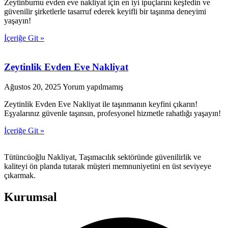
Zeytinburnu evden eve nakliyat için en iyi ipuçlarını keşfedin ve
güvenilir şirketlerle tasarruf ederek keyifli bir taşınma deneyimi
yaşayın!
İçeriğe Git »
Zeytinlik Evden Eve Nakliyat
Ağustos 20, 2025
Yorum yapılmamış
Zeytinlik Evden Eve Nakliyat ile taşınmanın keyfini çıkarın!
Eşyalarınız güvenle taşınsın, profesyonel hizmetle rahatlığı yaşayın!
İçeriğe Git »
Tütüncüoğlu Nakliyat, Taşımacılık sektöründe güvenilirlik ve
kaliteyi ön planda tutarak müşteri memnuniyetini en üst seviyeye
çıkarmak.
Kurumsal