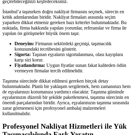
geçirebileceğinizi keşfedeceksiniz.
İstanbul’a taşınırken doğru nakliyat firmasını seçmek, sürecin en
kritik adımlarından biridir. Nakliyat firmaları arasında seçim
yaparken dikkat etmeniz gereken bazı kriterler bulunmaktadır. Bu
noktada, firma hakkında yapılan yorumlar, referanslar ve firma ile
yapılan ön görüşmeler büyük önem taşır.
Deneyim:
Firmanın sektördeki geçmişi, taşımacılık
konusundaki tecrübesini gösterir.
Sigorta:
Taşınan eşyaların sigortalanması, olası kayıplara
karşı sizi korur.
Fiyatlandırma:
Uygun fiyatlar sunan fakat kaliteden ödün
vermeyen firmalar tercih edilmelidir.
Taşınma sürecinde dikkat edilmesi gereken birçok detay
bulunmaktadır. Planlı bir yaklaşım sergilemek, hem zamanınızı hem
de eşyalarınızı korumanıza yardımcı olacaktır. Taşınma gününde
eşyalarınızın düzenli bir şekilde paketlenmesi, taşınma sürecinin en
önemli parçalarından biridir. Ayrıca, eşyalarınızın taşınma sırasında
zarar görmemesi için profesyonel ambalaj malzemeleri
kullanılmalıdır.
Profesyonel Nakliyat Hizmetleri ile Yük
Taşımacılığında Fark Yaratın