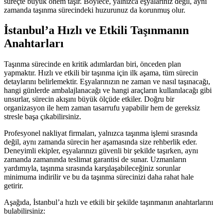
süreçte büyük önem taşır. Böylece, yalnızca eşyalarınız değil, aynı
zamanda taşınma sürecindeki huzurunuz da korunmuş olur.
İstanbul’a Hızlı ve Etkili Taşınmanın
Anahtarları
Taşınma sürecinde en kritik adımlardan biri, önceden plan
yapmaktır. Hızlı ve etkili bir taşınma için ilk aşama, tüm sürecin
detaylarını belirlemektir. Eşyalarınızın ne zaman ve nasıl taşınacağı,
hangi günlerde ambalajlanacağı ve hangi araçların kullanılacağı gibi
unsurlar, sürecin akışını büyük ölçüde etkiler. Doğru bir
organizasyon ile hem zaman tasarrufu yapabilir hem de gereksiz
stresle başa çıkabilirsiniz.
Profesyonel nakliyat firmaları, yalnızca taşınma işlemi sırasında
değil, aynı zamanda sürecin her aşamasında size rehberlik eder.
Deneyimli ekipler, eşyalarınızı güvenli bir şekilde taşırken, aynı
zamanda zamanında teslimat garantisi de sunar. Uzmanların
yardımıyla, taşınma sırasında karşılaşabileceğiniz sorunlar
minimuma indirilir ve bu da taşınma sürecinizi daha rahat hale
getirir.
Aşağıda, İstanbul’a hızlı ve etkili bir şekilde taşınmanın anahtarlarını
bulabilirsiniz: