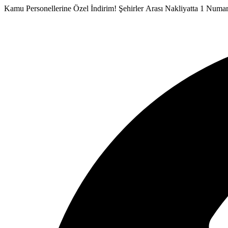
İçeriğe
Kamu Personellerine Özel İndirim!
Şehirler Arası Nakliyatta 1 Numa
atla