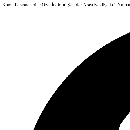
İçeriğe
Kamu Personellerine Özel İndirim!
Şehirler Arası Nakliyatta 1 Numa
atla