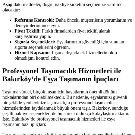
Aşağıdaki maddeler, doğru nakliye şirketini seçmenize yardımcı
olacaktır:
Referans Kontrolü:
Daha önceki müşterilerin yorumlarını ve
deneyimlerini inceleyin.
Fiyat Teklifi:
Farklı firmalardan fiyat teklifi alarak
karşılaştırma yapın.
Sigorta Seçenekleri:
Eşyalarınızın güvenliği için sunulan
sigorta seçeneklerini öğrenin.
Hizmet Kapsamı:
Taşıma dışında ek hizmetlerin olup
olmadığını kontrol edin.
Profesyonel Taşımacılık Hizmetleri ile
Bakırköy’de Eşya Taşımanın İpuçları
Taşınma süreci, birçok insan için hayatlarının önemli dönüm
noktalarından biri olabilmektedir. Bu nedenle, eşyalarınızı güvenli
bir şekilde yeni evinize taşımak için profesyonel taşımacılık
hizmetlerinden faydalanmak büyük önem taşır. Bakırköy, sunduğu
çeşitli nakliye seçenekleri ile bu süreci oldukça kolaylaştırmaktadır.
İşte, Bakırköy’de profesyonel taşımacılık hizmetleri ile eşya
taşımanın bazı ipuçları:
Taşınma sürecinizin en kritik adımlarından biri, güvenilir bir nakliye