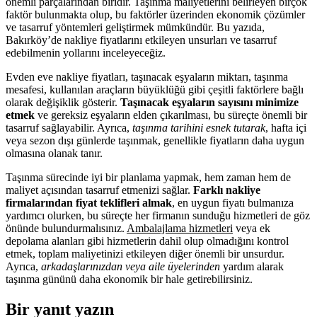
önemli parçalarından biridir. Taşınma maliyetlerini belirleyen birçok
faktör bulunmakta olup, bu faktörler üzerinden ekonomik çözümler
ve tasarruf yöntemleri geliştirmek mümkündür. Bu yazıda,
Bakırköy’de nakliye fiyatlarını etkileyen unsurları ve tasarruf
edebilmenin yollarını inceleyeceğiz.
Evden eve nakliye fiyatları, taşınacak eşyaların miktarı, taşınma
mesafesi, kullanılan araçların büyüklüğü gibi çeşitli faktörlere bağlı
olarak değişiklik gösterir.
Taşınacak eşyaların sayısını minimize
etmek
ve gereksiz eşyaların elden çıkarılması, bu süreçte önemli bir
tasarruf sağlayabilir. Ayrıca,
taşınma tarihini esnek tutarak
, hafta içi
veya sezon dışı günlerde taşınmak, genellikle fiyatların daha uygun
olmasına olanak tanır.
Taşınma sürecinde iyi bir planlama yapmak, hem zaman hem de
maliyet açısından tasarruf etmenizi sağlar.
Farklı nakliye
firmalarından fiyat teklifleri almak
, en uygun fiyatı bulmanıza
yardımcı olurken, bu süreçte her firmanın sunduğu hizmetleri de göz
önünde bulundurmalısınız.
Ambalajlama hizmetleri
veya ek
depolama alanları gibi hizmetlerin dahil olup olmadığını kontrol
etmek, toplam maliyetinizi etkileyen diğer önemli bir unsurdur.
Ayrıca,
arkadaşlarınızdan veya aile üyelerinden
yardım alarak
taşınma gününü daha ekonomik bir hale getirebilirsiniz.
Bir yanıt yazın