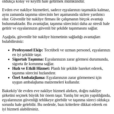
oldukça kolay ve keyifli hale getirmek mümkündür.
Evden eve nakliye hizmetleri, sadece eşyalarınızı taşımakla kalmaz,
aynı zamanda taşınma sürecinin her aşamasında sizlere yardımcı
olur. Güvenilir bir nakliye firması ile çalışmanın birçok avantajı
bulunmaktadır. Bu avantajlar, taşınma sürecinizi daha az stresli hale
getirir ve eşyalarınızın güvenli bir şekilde taşınmasını sağlar.
Aşağıda, güvenilir bir nakliye hizmetinin sağladığı avantajları
bulabilirsiniz:
Profesyonel Ekip:
Tecrübeli ve uzman personel, eşyalarınızı
en iyi şekilde taşır.
Sigortalı Taşınma:
Eşyalarınızın zarar görmesi durumunda,
sigorta ile korunma sağlar.
Hızlı ve Etkili Hizmet:
Planlı bir şekilde hareket ederek,
taşınma sürecini hızlandırır.
Özel Ambalajlama:
Eşyalarınızın zarar görmemesi için
uygun ambalajlama malzemeleri kullanılır.
Bakırköy’de evden eve nakliye hizmeti alırken, doğru nakliye
şirketini seçmek büyük bir önem taşır. Yanlış bir seçim yapıldığında,
eşyalarınızın güvenliği tehlikeye girebilir ve taşınma süreci oldukça
sorunlu hale gelebilir. Bu nedenle, bazı kriterlere dikkat ederek en
iyi hizmeti alabilirsiniz.