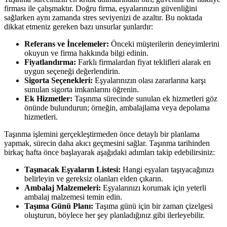
firması ile çalışmaktır. Doğru firma, eşyalarınızın güvenliğini
sağlarken aynı zamanda stres seviyenizi de azaltır. Bu noktada
dikkat etmeniz gereken bazı unsurlar şunlardır:
Referans ve İncelemeler:
Önceki müşterilerin deneyimlerini
okuyun ve firma hakkında bilgi edinin.
Fiyatlandırma:
Farklı firmalardan fiyat teklifleri alarak en
uygun seçeneği değerlendirin.
Sigorta Seçenekleri:
Eşyalarınızın olası zararlarına karşı
sunulan sigorta imkanlarını öğrenin.
Ek Hizmetler:
Taşınma sürecinde sunulan ek hizmetleri göz
önünde bulundurun; örneğin, ambalajlama veya depolama
hizmetleri.
Taşınma işlemini gerçekleştirmeden önce detaylı bir planlama
yapmak, sürecin daha akıcı geçmesini sağlar. Taşınma tarihinden
birkaç hafta önce başlayarak aşağıdaki adımları takip edebilirsiniz:
Taşınacak Eşyaların Listesi:
Hangi eşyaları taşıyacağınızı
belirleyin ve gereksiz olanları elden çıkarın.
Ambalaj Malzemeleri:
Eşyalarınızı korumak için yeterli
ambalaj malzemesi temin edin.
Taşıma Günü Planı:
Taşıma günü için bir zaman çizelgesi
oluşturun, böylece her şey planladığınız gibi ilerleyebilir.