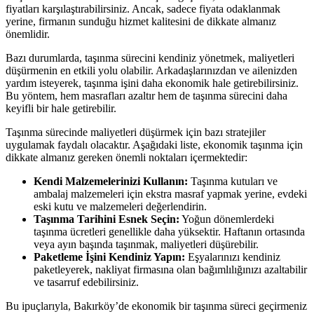
fiyatları karşılaştırabilirsiniz. Ancak, sadece fiyata odaklanmak
yerine, firmanın sunduğu hizmet kalitesini de dikkate almanız
önemlidir.
Bazı durumlarda, taşınma sürecini kendiniz yönetmek, maliyetleri
düşürmenin en etkili yolu olabilir. Arkadaşlarınızdan ve ailenizden
yardım isteyerek, taşınma işini daha ekonomik hale getirebilirsiniz.
Bu yöntem, hem masrafları azaltır hem de taşınma sürecini daha
keyifli bir hale getirebilir.
Taşınma sürecinde maliyetleri düşürmek için bazı stratejiler
uygulamak faydalı olacaktır. Aşağıdaki liste, ekonomik taşınma için
dikkate almanız gereken önemli noktaları içermektedir:
Kendi Malzemelerinizi Kullanın:
Taşınma kutuları ve
ambalaj malzemeleri için ekstra masraf yapmak yerine, evdeki
eski kutu ve malzemeleri değerlendirin.
Taşınma Tarihini Esnek Seçin:
Yoğun dönemlerdeki
taşınma ücretleri genellikle daha yüksektir. Haftanın ortasında
veya ayın başında taşınmak, maliyetleri düşürebilir.
Paketleme İşini Kendiniz Yapın:
Eşyalarınızı kendiniz
paketleyerek, nakliyat firmasına olan bağımlılığınızı azaltabilir
ve tasarruf edebilirsiniz.
Bu ipuçlarıyla, Bakırköy’de ekonomik bir taşınma süreci geçirmeniz