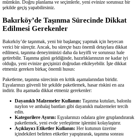
mümkün. Doğru planlama ve seçimlerle, yeni evinize sorunsuz bir
şekilde geçiş yapabilirsiniz.
Bakırköy’de Taşınma Sürecinde Dikkat
Edilmesi Gerekenler
Bakırköy’de taşınmak, yeni bir başlangıç yapmak için heyecan
verici bir süreçtir. Ancak, bu süreçte bazı önemli detaylara dikkat
edilmesi, taşınma deneyiminizi daha da keyifli ve sorunsuz hale
getirebilir. Taşınma günü geldiğinde, hazırlıklarınızın ne kadar iyi
olduğu, yeni evinize geçişinizi doğrudan etkileyebilir. İşte dikkat
etmeniz gereken birkaç önemli husus:
Paketleme, taşınma sürecinin en kritik aşamalarından biridir.
Eşyalarınızı güvenli bir şekilde paketlemek, hasar riskini en aza
indirir. Bu aşamada dikkat etmeniz gerekenler:
Dayanıklı Malzemeler Kullanın:
Taşınma kutuları, balonlu
naylon ve ambalaj bantları gibi dayanıklı malzemeler tercih
edin.
Kategorilere Ayırın:
Eşyalarınızı odalara göre gruplandırarak
paketlemek, yeni evde yerleştirme işlemini kolaylaştırır.
Açıklayıcı Etiketler Kullanın:
Her kutunun üzerine
içindekileri belirten etiketler yapıştırarak, taşınma sonrası