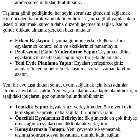
arama sürecini hızlandırabilirsiniz.
Taşınma günü geldiğinde, her şeyin sorunsuz gitmesini sağlamak
için önceden hazırlık yapmak önemlidir. Taşınma günü yapılacaklar
listesi oluşturmak, sürecin daha düzenli geçmesini sağlar. İşte bu
günde dikkate almanız gereken bazı noktalar:
Erken Başlayın:
Taşınma gününde erken kalkarak tüm
eşyalarınızı kontrol edin ve eksiklerinizi tamamlayın.
Profesyonel Ekibe Yönlendirme Yapın:
Taşınma ekibine
eşyalarınızın nasıl taşınacağını açık bir şekilde anlatın.
Yeni Evde Planlama Yapın:
Eşyaları yerleştireceğiniz
alanları önceden belirlemek, taşınma sonrası zaman kaybını
azaltır.
Yeni bir eve taşındıktan sonra, uyum sağlamak için bazı adımlar
atmanız faydalı olacaktır. Yeni yaşam alanınıza adapte olabilmek için
aşağıdaki ipuçlarını göz önünde bulundurabilirsiniz:
Temizlik Yapın:
Eşyalarınızı yerleştirmeden önce yeni evin
temizliğini yapmak, daha sağlıklı bir ortam yaratır.
Öncelikli Eşyalarınızı Belirleyin:
İlk günlerde en çok ihtiyaç
duyacağınız eşyaları öncelikli olarak yerleştirin.
Komşularınızla Tanışın:
Yeni çevrenizle kaynaşmak,
taşınma sonrası sosyal hayatınıza olumlu katkı sağlar.