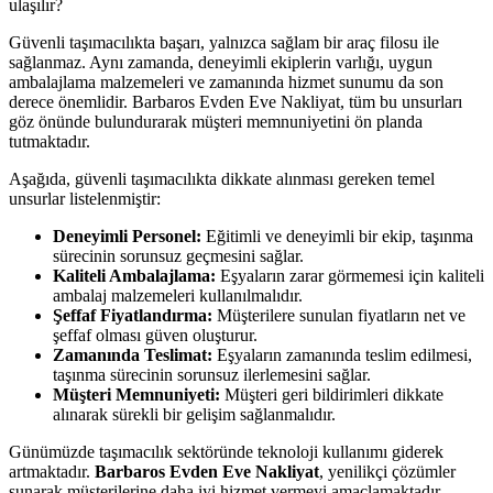
ulaşılır?
Güvenli taşımacılıkta başarı, yalnızca sağlam bir araç filosu ile
sağlanmaz. Aynı zamanda, deneyimli ekiplerin varlığı, uygun
ambalajlama malzemeleri ve zamanında hizmet sunumu da son
derece önemlidir. Barbaros Evden Eve Nakliyat, tüm bu unsurları
göz önünde bulundurarak müşteri memnuniyetini ön planda
tutmaktadır.
Aşağıda, güvenli taşımacılıkta dikkate alınması gereken temel
unsurlar listelenmiştir:
Deneyimli Personel:
Eğitimli ve deneyimli bir ekip, taşınma
sürecinin sorunsuz geçmesini sağlar.
Kaliteli Ambalajlama:
Eşyaların zarar görmemesi için kaliteli
ambalaj malzemeleri kullanılmalıdır.
Şeffaf Fiyatlandırma:
Müşterilere sunulan fiyatların net ve
şeffaf olması güven oluşturur.
Zamanında Teslimat:
Eşyaların zamanında teslim edilmesi,
taşınma sürecinin sorunsuz ilerlemesini sağlar.
Müşteri Memnuniyeti:
Müşteri geri bildirimleri dikkate
alınarak sürekli bir gelişim sağlanmalıdır.
Günümüzde taşımacılık sektöründe teknoloji kullanımı giderek
artmaktadır.
Barbaros Evden Eve Nakliyat
, yenilikçi çözümler
sunarak müşterilerine daha iyi hizmet vermeyi amaçlamaktadır.