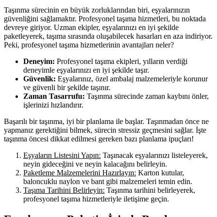
Taşınma sürecinin en büyük zorluklarından biri, eşyalarınızın
güvenliğini sağlamaktır. Profesyonel taşıma hizmetleri, bu noktada
devreye giriyor. Uzman ekipler, eşyalarınızı en iyi şekilde
paketleyerek, taşıma sırasında oluşabilecek hasarları en aza indiriyor.
Peki, profesyonel taşıma hizmetlerinin avantajları neler?
Deneyim:
Profesyonel taşıma ekipleri, yılların verdiği
deneyimle eşyalarınızı en iyi şekilde taşır.
Güvenlik:
Eşyalarınız, özel ambalaj malzemeleriyle korunur
ve güvenli bir şekilde taşınır.
Zaman Tasarrufu:
Taşınma sürecinde zaman kaybını önler,
işlerinizi hızlandırır.
Başarılı bir taşınma, iyi bir planlama ile başlar. Taşınmadan önce ne
yapmanız gerektiğini bilmek, sürecin stressiz geçmesini sağlar. İşte
taşınma öncesi dikkat edilmesi gereken bazı planlama ipuçları!
Eşyaların Listesini Yapın:
Taşınacak eşyalarınızı listeleyerek,
neyin gideceğini ve neyin kalacağını belirleyin.
Paketleme Malzemelerini Hazırlayın:
Karton kutular,
baloncuklu naylon ve bant gibi malzemeleri temin edin.
Taşıma Tarihini Belirleyin:
Taşınma tarihini belirleyerek,
profesyonel taşıma hizmetleriyle iletişime geçin.