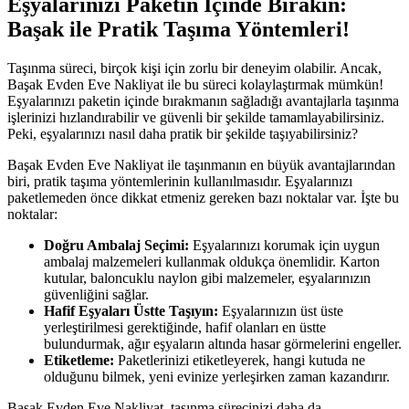
Eşyalarınızı Paketin İçinde Bırakın:
Başak ile Pratik Taşıma Yöntemleri!
Taşınma süreci, birçok kişi için zorlu bir deneyim olabilir. Ancak,
Başak Evden Eve Nakliyat ile bu süreci kolaylaştırmak mümkün!
Eşyalarınızı paketin içinde bırakmanın sağladığı avantajlarla taşınma
işlerinizi hızlandırabilir ve güvenli bir şekilde tamamlayabilirsiniz.
Peki, eşyalarınızı nasıl daha pratik bir şekilde taşıyabilirsiniz?
Başak Evden Eve Nakliyat ile taşınmanın en büyük avantajlarından
biri, pratik taşıma yöntemlerinin kullanılmasıdır. Eşyalarınızı
paketlemeden önce dikkat etmeniz gereken bazı noktalar var. İşte bu
noktalar:
Doğru Ambalaj Seçimi:
Eşyalarınızı korumak için uygun
ambalaj malzemeleri kullanmak oldukça önemlidir. Karton
kutular, baloncuklu naylon gibi malzemeler, eşyalarınızın
güvenliğini sağlar.
Hafif Eşyaları Üstte Taşıyın:
Eşyalarınızın üst üste
yerleştirilmesi gerektiğinde, hafif olanları en üstte
bulundurmak, ağır eşyaların altında hasar görmelerini engeller.
Etiketleme:
Paketlerinizi etiketleyerek, hangi kutuda ne
olduğunu bilmek, yeni evinize yerleşirken zaman kazandırır.
Başak Evden Eve Nakliyat, taşınma sürecinizi daha da