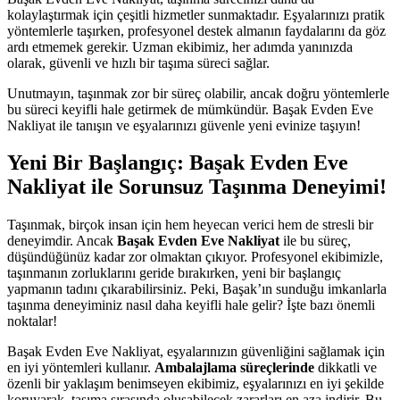
kolaylaştırmak için çeşitli hizmetler sunmaktadır. Eşyalarınızı pratik
yöntemlerle taşırken, profesyonel destek almanın faydalarını da göz
ardı etmemek gerekir. Uzman ekibimiz, her adımda yanınızda
olarak, güvenli ve hızlı bir taşıma süreci sağlar.
Unutmayın, taşınmak zor bir süreç olabilir, ancak doğru yöntemlerle
bu süreci keyifli hale getirmek de mümkündür. Başak Evden Eve
Nakliyat ile tanışın ve eşyalarınızı güvenle yeni evinize taşıyın!
Yeni Bir Başlangıç: Başak Evden Eve
Nakliyat ile Sorunsuz Taşınma Deneyimi!
Taşınmak, birçok insan için hem heyecan verici hem de stresli bir
deneyimdir. Ancak
Başak Evden Eve Nakliyat
ile bu süreç,
düşündüğünüz kadar zor olmaktan çıkıyor. Profesyonel ekibimizle,
taşınmanın zorluklarını geride bırakırken, yeni bir başlangıç
yapmanın tadını çıkarabilirsiniz. Peki, Başak’ın sunduğu imkanlarla
taşınma deneyiminiz nasıl daha keyifli hale gelir? İşte bazı önemli
noktalar!
Başak Evden Eve Nakliyat, eşyalarınızın güvenliğini sağlamak için
en iyi yöntemleri kullanır.
Ambalajlama süreçlerinde
dikkatli ve
özenli bir yaklaşım benimseyen ekibimiz, eşyalarınızı en iyi şekilde
koruyarak, taşıma sırasında oluşabilecek zararları en aza indirir. Bu