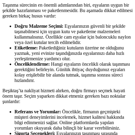
Taşınma sürecinin en önemli adımlarından biri, eşyaların uygun bir
şekilde hazırlanması ve paketlenmesidir. Bu aşamada dikkat edilmesi
gereken birkaç husus vardır:
Doğru Malzeme Seçimi:
Eşyalarınızın güvenli bir şekilde
taşınabilmesi için uygun kutu ve paketleme malzemeleri
kullanmalısınız. Özellikle cam eşyalar için baloncuklu naylon
veya özel kutular tercih edilmelidir.
Etiketleme:
Paketlediğiniz kutuların üzerine ne olduğunu
yazmak, yeni evinize taşındığınızda eşyalarınızı daha hızlı
yerleştirmenize yardımcı olur.
Önceliklendirme:
Hangi eşyaların öncelikli olarak taşınması
gerektiğini belirleyin. Günlük ihtiyaç duyduğunuz eşyaları
kolay erişilebilir bir alanda tutmak, taşınma sonrası süreci
hızlandırır.
Beşiktaş’ta nakliyat hizmeti alırken, doğru firmayı seçmek hayati
önem taşır. Seçim yaparken dikkat etmeniz gereken bazı noktalar
şunlardır:
Referans ve Yorumlar:
Öncelikle, firmanın geçmişteki
müşteri deneyimlerini incelemek, hizmet kalitesi hakkında
bilgi edinmenizi sağlar. Online platformlarda yapılan
yorumları okuyarak daha bilinçli bir karar verebilirsiniz.
Sigorta Seçenekleri:
Eşyalarınızın taşınması sırasında