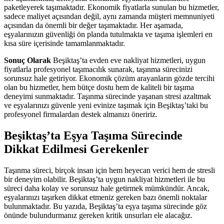
paketleyerek taşımaktadır. Ekonomik fiyatlarla sunulan bu hizmetler,
sadece maliyet açısından değil, aynı zamanda müşteri memnuniyeti
açısından da önemli bir değer taşımaktadır. Her aşamada,
eşyalarınızın güvenliği ön planda tutulmakta ve taşıma işlemleri en
kısa süre içerisinde tamamlanmaktadır.
Sonuç Olarak
Beşiktaş’ta evden eve nakliyat hizmetleri, uygun
fiyatlarla profesyonel taşımacılık sunarak, taşınma sürecinizi
sorunsuz hale getiriyor. Ekonomik çözüm arayanların gözde tercihi
olan bu hizmetler, hem bütçe dostu hem de kaliteli bir taşıma
deneyimi sunmaktadır. Taşınma sürecinde yaşanan stresi azaltmak
ve eşyalarınızı güvenle yeni evinize taşımak için Beşiktaş’taki bu
profesyonel firmalardan destek almanızı öneririz.
Beşiktaş’ta Eşya Taşıma Sürecinde
Dikkat Edilmesi Gerekenler
Taşınma süreci, birçok insan için hem heyecan verici hem de stresli
bir deneyim olabilir. Beşiktaş’ta uygun nakliyat hizmetleri ile bu
süreci daha kolay ve sorunsuz hale getirmek mümkündür. Ancak,
eşyalarınızı taşırken dikkat etmeniz gereken bazı önemli noktalar
bulunmaktadır. Bu yazıda, Beşiktaş’ta eşya taşıma sürecinde göz
önünde bulundurmanız gereken kritik unsurları ele alacağız.