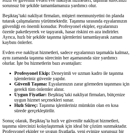
Hızlı ve güvenilir evden eve nakliyat hizmetleri, taşınma sürecinizi
sorunsuz bir şekilde tamamlamanıza yardımcı olur.
Beşiktaş’taki nakliyat firmaları, müşteri memnuniyetini ön planda
tutarak çalışmalarını yürütmektedir. Taşınma sırasında eşyalarınızın
güvenliği en önemli konudur. Profesyonel ekipler, eşyalarınızı
özenle paketleyerek ve taşıyarak, hasar riskini en aza indirirler.
Ayrıca, hızlı bir şekilde taşınma işlemlerini tamamlayarak zaman
kaybını önlerler.
Evden eve nakliyat hizmetleri, sadece eşyalarınızı taşımakla kalmaz,
aynı zamanda taşınma sürecinin her aşamasında size yardımcı
olurlar. İşte bu hizmetlerin bazı avantajları:
Profesyonel Ekip:
Deneyimli ve uzman kadro ile taşınma
işlemleriniz güvenle yapılır.
Güvenli Taşıma:
Eşyalarınızın zarar görmeden taşınması için
gerekli tüm önlemler alınır.
Uygun Fiyatlar:
Beşiktaş’taki nakliyat firmaları, bütçenize
uygun hizmet seçenekleri sunar.
Hızlı Süreç:
Taşınma işlemleriniz mümkün olan en kısa
sürede gerçekleştirilir.
Sonuç olarak, Beşiktaş’ta hızlı ve güvenilir nakliyat hizmetleri,
taşınma sürecinizi kolaylaştırmak için ideal bir çözüm sunmaktadır.
Profesyonel ekipler ve uygun fiyatlarla, yeni evinize sorunsuz bir