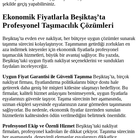
şekilde geçiş yapabilirsiniz.
Ekonomik Fiyatlarla Beşiktaş’ta
Profesyonel Taşımacılık Çözümleri
Beşiktaş’ta evden eve nakliyat, her bütçeye uygun çözümler sunarak
taşınma sürecini kolaylaştırıyor. Taşınmanın getirdiği zorlukları en
aza indirmek isteyenler için ekonomik fiyatlarla profesyonel
taşımacılık hizmetleri, büyük bir avantaj sağlıyor. Bu yazıda,
Beşiktaş’taki uygun fiyatlı nakliyat seçeneklerini ve sundukları
faydaları inceleyeceğiz.
Uygun Fiyat Garantisi ile Güvenli Taşınma
Beşiktaş’ta, birçok
nakliyat firması, fiyatlandırma politikalarını bütçe dostu hale
getirerek daha geniş bir müşteri kitlesine ulaşmayı hedefliyor. Bu
firmalar, kaliteli hizmet anlayışını benimseyerek, uygun fiyatlarla
eşyalarınızı güvenle taşıyor. Taşıma sürecinin her aşamasında,
uzman ekipleri sayesinde eşyalarınızın zarar görmeden taşınmasını
sağlıyorlar. Bu nedenle, ekonomik fiyatlar üzerinden sunulan
hizmetlerin kalitesinden ödün verilmediğini belirtmek önemlidir.
Profesyonel Ekip ve Özenli Hizmet
Beşiktaş’taki nakliyat
firmaları, profesyonel kadroları ile dikkat çekiyor. Taşınma sürecinin
her aşamasında, deneyimli elemanlar eşyalarınızı dikkatlice