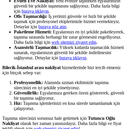
Evden Eve Nakliyat:
Yeni evinize taşınırken eşyalarınızın
güvenli bir şekilde taşınmasını sağlıyoruz. Daha fazla bilgi
için
buraya tıklayın
.
Ofis Taşımacılığı:
İş yerinizi güvenle ve hızlı bir şekilde
taşımak için profesyonel ekiplerimizle hizmet vermekteyiz.
Detaylar için
buraya göz atın
.
Paketleme Hizmeti:
Eşyalarınızı en iyi şekilde paketleyerek,
taşınma sırasında herhangi bir zarar görmesini engelliyoruz.
Daha fazla bilgi için
web sitemizi ziyaret edin
.
Asansörlü Taşımacılık:
Yüksek katlarda taşımacılık hizmeti
sunarak, eşyalarınızın güvenli bir şekilde indirilmesini
sağlıyoruz. Detaylar için
buraya tıklayın
.
Bilecik-İstanbul arası nakliyat
hizmetlerinde bizi tercih etmeniz
için birçok sebep var:
Profesyonellik:
Alanında uzman ekibimizle taşınma
sürecinizi en iyi şekilde yönetiyoruz.
Güvenilirlik:
Eşyalarınıza gereken özeni göstererek, güvenli
bir taşınma sağlıyoruz.
Hız:
Taşınma işlemlerinizi en kısa sürede tamamlamak için
çalışıyoruz.
Taşınma sürecinizi sorunsuz hale getirmek için
Tutuncu Oğlu
Nakliyat
olarak her zaman yanınızdayız. Daha fazla bilgi ve fiyat
teklifi almak için
web sitemizi ziyaret edin
!