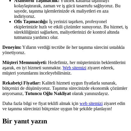
Asansörlü Taşımacılık:
Yüksek katlarda taşınmayı
kolaylaştırarak, zaman ve iş gücü tasarrufu sağlıyoruz. Bu
sayede, taşınma işlemlerinizde ek maliyetleri en aza
indiriyoruz.
Ofis Taşımacılığı:
İş yerinizi taşırken, profesyonel
ekiplerimizle hızlı ve etkili çözümler sunuyoruz. Bu hizmet, iş
sürekliliğinizi sağlarken, maliyetlerinizi de kontrol altında
tutmanıza yardımcı olur.
Deneyim:
Yılların verdiği tecrübe ile her taşınma sürecini ustalıkla
yönetiyoruz.
Müşteri Memnuniyeti:
Hedefimiz, her müşterimizin beklentilerini
aşarak, en iyi hizmeti sunmaktır.
Web sitemizi
ziyaret ederek,
müşteri yorumlarını inceleyebilirsiniz.
Rekabetçi Fiyatlar:
Kaliteli hizmeti uygun fiyatlarla sunarak,
bütçenizi de düşünüyoruz. Taşınma sürecinizde ekonomik çözümler
arıyorsanız,
Tutuncu Oğlu Nakliyat
olarak yanınızdayız.
Daha fazla bilgi ve fiyat teklifi almak için
web sitemizi
ziyaret edin
ve taşınma sürecinizi bütçenize uygun bir şekilde planlayın!
Bir yanıt yazın