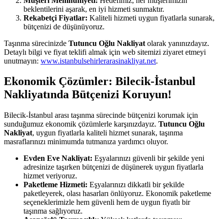
Müşteri Memnuniyeti:
Hedefimiz, her müşterimizin
beklentilerini aşarak, en iyi hizmeti sunmaktır.
Rekabetçi Fiyatlar:
Kaliteli hizmeti uygun fiyatlarla sunarak,
bütçenizi de düşünüyoruz.
Taşınma sürecinizde
Tutuncu Oğlu Nakliyat
olarak yanınızdayız.
Detaylı bilgi ve fiyat teklifi almak için web sitemizi ziyaret etmeyi
unutmayın:
www.istanbulsehirlerarasinakliyat.net
.
Ekonomik Çözümler: Bilecik-İstanbul
Nakliyatında Bütçenizi Koruyun!
Bilecik-İstanbul arası taşınma sürecinde bütçenizi korumak için
sunduğumuz ekonomik çözümlerle karşınızdayız.
Tutuncu Oğlu
Nakliyat
, uygun fiyatlarla kaliteli hizmet sunarak, taşınma
masraflarınızı minimumda tutmanıza yardımcı oluyor.
Evden Eve Nakliyat:
Eşyalarınızı güvenli bir şekilde yeni
adresinize taşırken bütçenizi de düşünerek uygun fiyatlarla
hizmet veriyoruz.
Paketleme Hizmeti:
Eşyalarınızı dikkatli bir şekilde
paketleyerek, olası hasarları önlüyoruz. Ekonomik paketleme
seçeneklerimizle hem güvenli hem de uygun fiyatlı bir
taşınma sağlıyoruz.