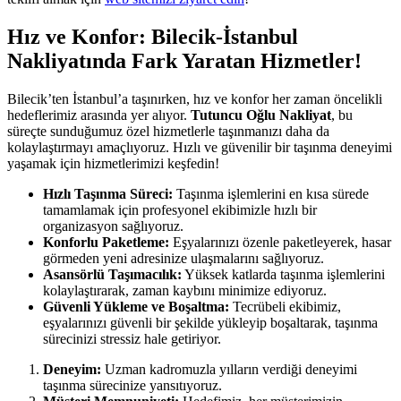
Hız ve Konfor: Bilecik-İstanbul
Nakliyatında Fark Yaratan Hizmetler!
Bilecik’ten İstanbul’a taşınırken, hız ve konfor her zaman öncelikli
hedeflerimiz arasında yer alıyor.
Tutuncu Oğlu Nakliyat
, bu
süreçte sunduğumuz özel hizmetlerle taşınmanızı daha da
kolaylaştırmayı amaçlıyoruz. Hızlı ve güvenilir bir taşınma deneyimi
yaşamak için hizmetlerimizi keşfedin!
Hızlı Taşınma Süreci:
Taşınma işlemlerini en kısa sürede
tamamlamak için profesyonel ekibimizle hızlı bir
organizasyon sağlıyoruz.
Konforlu Paketleme:
Eşyalarınızı özenle paketleyerek, hasar
görmeden yeni adresinize ulaşmalarını sağlıyoruz.
Asansörlü Taşımacılık:
Yüksek katlarda taşınma işlemlerini
kolaylaştırarak, zaman kaybını minimize ediyoruz.
Güvenli Yükleme ve Boşaltma:
Tecrübeli ekibimiz,
eşyalarınızı güvenli bir şekilde yükleyip boşaltarak, taşınma
sürecinizi stressiz hale getiriyor.
Deneyim:
Uzman kadromuzla yılların verdiği deneyimi
taşınma sürecinize yansıtıyoruz.