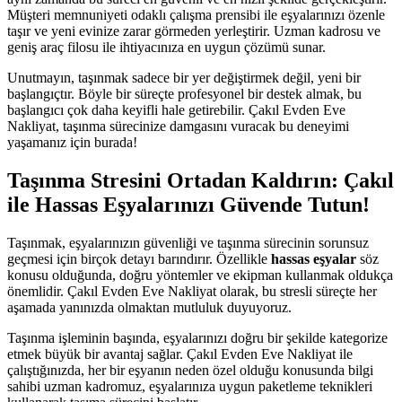
Müşteri memnuniyeti odaklı çalışma prensibi ile eşyalarınızı özenle
taşır ve yeni evinize zarar görmeden yerleştirir. Uzman kadrosu ve
geniş araç filosu ile ihtiyacınıza en uygun çözümü sunar.
Unutmayın, taşınmak sadece bir yer değiştirmek değil, yeni bir
başlangıçtır. Böyle bir süreçte profesyonel bir destek almak, bu
başlangıcı çok daha keyifli hale getirebilir. Çakıl Evden Eve
Nakliyat, taşınma sürecinize damgasını vuracak bu deneyimi
yaşamanız için burada!
Taşınma Stresini Ortadan Kaldırın: Çakıl
ile Hassas Eşyalarınızı Güvende Tutun!
Taşınmak, eşyalarınızın güvenliği ve taşınma sürecinin sorunsuz
geçmesi için birçok detayı barındırır. Özellikle
hassas eşyalar
söz
konusu olduğunda, doğru yöntemler ve ekipman kullanmak oldukça
önemlidir. Çakıl Evden Eve Nakliyat olarak, bu stresli süreçte her
aşamada yanınızda olmaktan mutluluk duyuyoruz.
Taşınma işleminin başında, eşyalarınızı doğru bir şekilde kategorize
etmek büyük bir avantaj sağlar. Çakıl Evden Eve Nakliyat ile
çalıştığınızda, her bir eşyanın neden özel olduğu konusunda bilgi
sahibi uzman kadromuz, eşyalarınıza uygun paketleme teknikleri