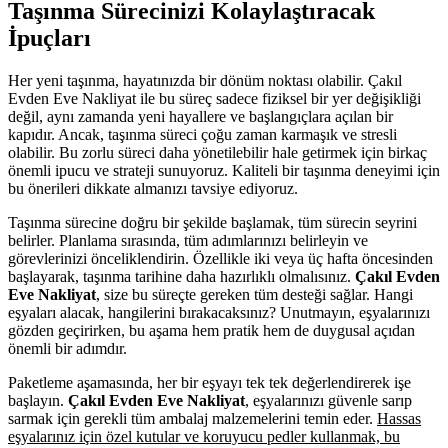
Taşınma Sürecinizi Kolaylaştıracak
İpuçları
Her yeni taşınma, hayatınızda bir dönüm noktası olabilir. Çakıl
Evden Eve Nakliyat ile bu süreç sadece fiziksel bir yer değişikliği
değil, aynı zamanda yeni hayallere ve başlangıçlara açılan bir
kapıdır. Ancak, taşınma süreci çoğu zaman karmaşık ve stresli
olabilir. Bu zorlu süreci daha yönetilebilir hale getirmek için birkaç
önemli ipucu ve strateji sunuyoruz. Kaliteli bir taşınma deneyimi için
bu önerileri dikkate almanızı tavsiye ediyoruz.
Taşınma sürecine doğru bir şekilde başlamak, tüm sürecin seyrini
belirler. Planlama sırasında, tüm adımlarınızı belirleyin ve
görevlerinizi önceliklendirin. Özellikle iki veya üç hafta öncesinden
başlayarak, taşınma tarihine daha hazırlıklı olmalısınız.
Çakıl Evden
Eve Nakliyat
, size bu süreçte gereken tüm desteği sağlar. Hangi
eşyaları alacak, hangilerini bırakacaksınız? Unutmayın, eşyalarınızı
gözden geçirirken, bu aşama hem pratik hem de duygusal açıdan
önemli bir adımdır.
Paketleme aşamasında, her bir eşyayı tek tek değerlendirerek işe
başlayın.
Çakıl Evden Eve Nakliyat
, eşyalarınızı güvenle sarıp
sarmak için gerekli tüm ambalaj malzemelerini temin eder.
Hassas
eşyalarınız için özel kutular ve koruyucu pedler kullanmak, bu