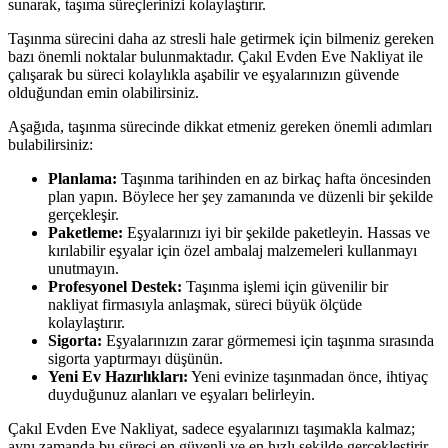
sunarak, taşıma süreçlerinizi kolaylaştırır.
Taşınma sürecini daha az stresli hale getirmek için bilmeniz gereken
bazı önemli noktalar bulunmaktadır. Çakıl Evden Eve Nakliyat ile
çalışarak bu süreci kolaylıkla aşabilir ve eşyalarınızın güvende
olduğundan emin olabilirsiniz.
Aşağıda, taşınma sürecinde dikkat etmeniz gereken önemli adımları
bulabilirsiniz:
Planlama:
Taşınma tarihinden en az birkaç hafta öncesinden
plan yapın. Böylece her şey zamanında ve düzenli bir şekilde
gerçekleşir.
Paketleme:
Eşyalarınızı iyi bir şekilde paketleyin. Hassas ve
kırılabilir eşyalar için özel ambalaj malzemeleri kullanmayı
unutmayın.
Profesyonel Destek:
Taşınma işlemi için güvenilir bir
nakliyat firmasıyla anlaşmak, süreci büyük ölçüde
kolaylaştırır.
Sigorta:
Eşyalarınızın zarar görmemesi için taşınma sırasında
sigorta yaptırmayı düşünün.
Yeni Ev Hazırlıkları:
Yeni evinize taşınmadan önce, ihtiyaç
duyduğunuz alanları ve eşyaları belirleyin.
Çakıl Evden Eve Nakliyat, sadece eşyalarınızı taşımakla kalmaz;
aynı zamanda bu süreci en güvenli ve en hızlı şekilde gerçekleştirir.