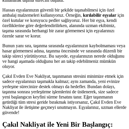
kullanarak taşıma sürecini başlatır.
Hassas eşyalarınızın güvenli bir şekilde taşınabilmesi için özel
ambalaj malzemeleri kullanıyoruz. Örneğin,
kırılabilir eşyalar
için
özel kutular ve koruyucu pedler sağlıyoruz. Her bir eşya, kendi
özelliklerine göre değerlendirilirken, alanında uzman ekibimiz,
taşıma sırasında herhangi bir zarar görmemesi için eşyalarınızı
özenle sarar ve korur.
Bunun yanı sıra, taşınma sırasında eşyalarınızın kaybolmaması veya
hasar görmemesi adına, taşınma öncesinde ve sırasında düzenli bir
takip süreci yürütüyoruz. Bu sayede, eşyalarınızın nerede olduğunu
ve hangi aşamada olduğunu her an takip edebilmeniz mümkün
oluyor.
Çakıl Evden Eve Nakliyat, taşınmanın stresini minimize etmek için
sadece eşyalarınızı taşımakla kalmaz; aynı zamanda, yeni evinize
yerleşme sürecinize destek olmayı da hedefler. Bundan dolayı,
taşınma sonrası yerleştirme işlemlerini de üstlenerek, size sadece
yeni başlangıcın keyfini sürme fırsatını tanır. Eğer taşınmanın
getirdiği tüm stresi geride bırakmak istiyorsanız, Çakıl Evden Eve
Nakliyat ile iletişime geçmeyi unutmayın. Eşyalarınız, uzman ellerde
güvende!
Çakıl Nakliyat ile Yeni Bir Başlangıç: