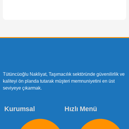
Tütüncüoğlu Nakliyat, Taşımacılık sektöründe güvenilirlik ve
kaliteyi ön planda tutarak müşteri memnuniyetini en üst
seviyeye çıkarmak.
Kurumsal
Hızlı Menü