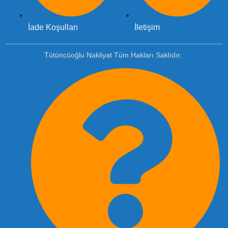
İade Koşulları
İletişim
Tütüncüoğlu Nakliyat Tüm Hakları Saklıdır.