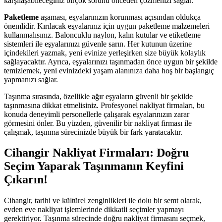
karşılaşabileceğiniz birçok sorunu önceden çözmenizi sağlar.
Paketleme
aşaması, eşyalarınızın korunması açısından oldukça
önemlidir. Kırılacak eşyalarınız için uygun paketleme malzemeleri
kullanmalısınız. Baloncuklu naylon, kalın kutular ve etiketleme
sistemleri ile eşyalarınızı güvenle sarın. Her kutunun üzerine
içindekileri yazmak, yeni evinize yerleşirken size büyük kolaylık
sağlayacaktır. Ayrıca, eşyalarınızı taşınmadan önce uygun bir şekilde
temizlemek, yeni evinizdeki yaşam alanınıza daha hoş bir başlangıç
yapmanızı sağlar.
Taşınma sırasında, özellikle ağır eşyaların güvenli bir şekilde
taşınmasına dikkat etmelisiniz. Profesyonel nakliyat firmaları, bu
konuda deneyimli personellerle çalışarak eşyalarınızın zarar
görmesini önler. Bu yüzden, güvenilir bir nakliyat firması ile
çalışmak, taşınma sürecinizde büyük bir fark yaratacaktır.
Cihangir Nakliyat Firmaları: Doğru
Seçim Yaparak Taşınmanın Keyfini
Çıkarın!
Cihangir, tarihi ve kültürel zenginlikleri ile dolu bir semt olarak,
evden eve nakliyat işlemlerinde dikkatli seçimler yapmayı
gerektiriyor. Taşınma sürecinde doğru nakliyat firmasını seçmek,