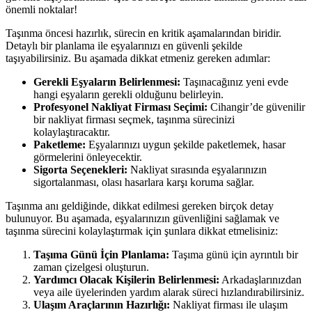
önemli noktalar!
Taşınma öncesi hazırlık, sürecin en kritik aşamalarından biridir.
Detaylı bir planlama ile eşyalarınızı en güvenli şekilde
taşıyabilirsiniz. Bu aşamada dikkat etmeniz gereken adımlar:
Gerekli Eşyaların Belirlenmesi:
Taşınacağınız yeni evde
hangi eşyaların gerekli olduğunu belirleyin.
Profesyonel Nakliyat Firması Seçimi:
Cihangir’de güvenilir
bir nakliyat firması seçmek, taşınma sürecinizi
kolaylaştıracaktır.
Paketleme:
Eşyalarınızı uygun şekilde paketlemek, hasar
görmelerini önleyecektir.
Sigorta Seçenekleri:
Nakliyat sırasında eşyalarınızın
sigortalanması, olası hasarlara karşı koruma sağlar.
Taşınma anı geldiğinde, dikkat edilmesi gereken birçok detay
bulunuyor. Bu aşamada, eşyalarınızın güvenliğini sağlamak ve
taşınma sürecini kolaylaştırmak için şunlara dikkat etmelisiniz:
Taşıma Günü İçin Planlama:
Taşıma günü için ayrıntılı bir
zaman çizelgesi oluşturun.
Yardımcı Olacak Kişilerin Belirlenmesi:
Arkadaşlarınızdan
veya aile üyelerinden yardım alarak süreci hızlandırabilirsiniz.
Ulaşım Araçlarının Hazırlığı:
Nakliyat firması ile ulaşım