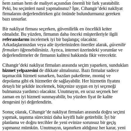
hem zaman hem de maliyet açısından önemli bir fark yaratabilir.
Peki, bu seçimleri nasıl yapmalısınız? İşte, Cihangir’deki nakliyat
firmalarını değerlendirirken göz önünde bulundurmanız gereken
bazı unsurlar.
Bir nakliyat firması seçerken, güvenilirlik en öncelikli kriter
olmalıdır. Bu yüzden, firmanın daha önceki müşterileriyle ilgili
referanslarını
incelemek iyi bir başlangıç olacaktır.
Arkadaşlarınızdan veya aile üyelerinizden öneriler alarak,
güvenilir
firmaları
öğrenebilirsiniz. Ayrıca, internet üzerindeki yorumlar ve
değerlendirmeler de firmanın kalitesi hakkında fikir verecektir.
Cihangir’deki nakliyat firmaları arasında seçim yaparken, sundukları
hizmet yelpazesini
de dikkate almalısınız. Bazı firmalar sadece
taşımacılık hizmeti sunarken, bazıları paketleme, montaj ve
depolama gibi ek hizmetler de sağlayabilir. Her hizmetin fiyatını
detaylı bir şekilde incelemek, bütçenize uygun en iyi seçeneği
bulmanıza yardımcı olacaktır. Unutmayın, en ucuz seçenek her
zaman en iyi hizmeti sunmayabilir, bu yüzden fiyat ile kalite
dengesini iyi değerlendirin.
Sonuç olarak, Cihangir’de nakliyat firmaları arasında doğru seçimi
yapmak, taşınma sürecinizi daha keyifli hale getirebilir. İyi bir
planlama ve doğru tercihler ile yeni evinize sorunsuz bir geçiş
yapmanız mümkün. Unutmayın, taşınırken aldığınız her karar, yeni