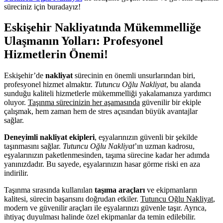
süreciniz için buradayız!
Eskişehir Nakliyatında Mükemmelliğe
Ulaşmanın Yolları: Profesyonel
Hizmetlerin Önemi!
Eskişehir’de
nakliyat
sürecinin en önemli unsurlarından biri,
profesyonel hizmet almaktır.
Tutuncu Oğlu Nakliyat
, bu alanda
sunduğu kaliteli hizmetlerle mükemmelliği yakalamanıza yardımcı
oluyor.
Taşınma sürecinizin her aşamasında
güvenilir bir ekiple
çalışmak, hem zaman hem de stres açısından büyük avantajlar
sağlar.
Deneyimli nakliyat ekipleri
, eşyalarınızın güvenli bir şekilde
taşınmasını sağlar.
Tutuncu Oğlu Nakliyat
’ın uzman kadrosu,
eşyalarınızın paketlenmesinden, taşıma sürecine kadar her adımda
yanınızdadır. Bu sayede, eşyalarınızın hasar görme riski en aza
indirilir.
Taşınma sırasında kullanılan
taşıma araçları
ve ekipmanların
kalitesi, sürecin başarısını doğrudan etkiler.
Tutuncu Oğlu Nakliyat
,
modern ve güvenilir araçları ile eşyalarınızı güvenle taşır. Ayrıca,
ihtiyaç duyulması halinde özel ekipmanlar da temin edilebilir.