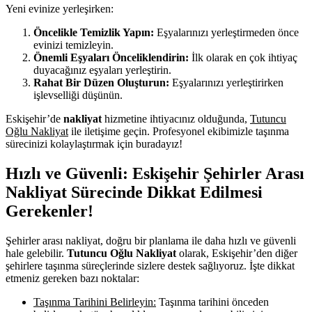
Yeni evinize yerleşirken:
Öncelikle Temizlik Yapın:
Eşyalarınızı yerleştirmeden önce
evinizi temizleyin.
Önemli Eşyaları Önceliklendirin:
İlk olarak en çok ihtiyaç
duyacağınız eşyaları yerleştirin.
Rahat Bir Düzen Oluşturun:
Eşyalarınızı yerleştirirken
işlevselliği düşünün.
Eskişehir’de
nakliyat
hizmetine ihtiyacınız olduğunda,
Tutuncu
Oğlu Nakliyat
ile iletişime geçin. Profesyonel ekibimizle taşınma
sürecinizi kolaylaştırmak için buradayız!
Hızlı ve Güvenli: Eskişehir Şehirler Arası
Nakliyat Sürecinde Dikkat Edilmesi
Gerekenler!
Şehirler arası nakliyat, doğru bir planlama ile daha hızlı ve güvenli
hale gelebilir.
Tutuncu Oğlu Nakliyat
olarak, Eskişehir’den diğer
şehirlere taşınma süreçlerinde sizlere destek sağlıyoruz. İşte dikkat
etmeniz gereken bazı noktalar:
Taşınma Tarihini Belirleyin:
Taşınma tarihini önceden