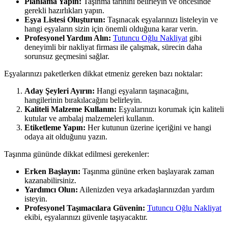
Planlama Yapın:
Taşınma tarihini belirleyin ve öncesinde
gerekli hazırlıkları yapın.
Eşya Listesi Oluşturun:
Taşınacak eşyalarınızı listeleyin ve
hangi eşyaların sizin için önemli olduğuna karar verin.
Profesyonel Yardım Alın:
Tutuncu Oğlu Nakliyat
gibi
deneyimli bir nakliyat firması ile çalışmak, sürecin daha
sorunsuz geçmesini sağlar.
Eşyalarınızı paketlerken dikkat etmeniz gereken bazı noktalar:
Aday Şeyleri Ayırın:
Hangi eşyaların taşınacağını,
hangilerinin bırakılacağını belirleyin.
Kaliteli Malzeme Kullanın:
Eşyalarınızı korumak için kaliteli
kutular ve ambalaj malzemeleri kullanın.
Etiketleme Yapın:
Her kutunun üzerine içeriğini ve hangi
odaya ait olduğunu yazın.
Taşınma gününde dikkat edilmesi gerekenler:
Erken Başlayın:
Taşınma gününe erken başlayarak zaman
kazanabilirsiniz.
Yardımcı Olun:
Ailenizden veya arkadaşlarınızdan yardım
isteyin.
Profesyonel Taşımacılara Güvenin:
Tutuncu Oğlu Nakliyat
ekibi, eşyalarınızı güvenle taşıyacaktır.