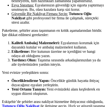
belirleyerek, tüm hazırlıkları zamanında yapabilirsiniz.
Eşya Sigortası:
Eşyalarınızın güvenliği için sigorta yaptırmayı
unutmayın. Bu, olası kazalara karşı sizi korur.
Güvenilir Bir Nakliyat Firması Seçin:
Tutuncu Oğlu
Nakliyat
gibi profesyonel bir firma ile çalışmak, süreçteki
stresi azaltır.
Paketleme, şehirler arası taşınmanın en kritik aşamalarından biridir.
İşte dikkat edilmesi gerekenler:
Kaliteli Ambalaj Malzemeleri:
Eşyalarınızı korumak için
dayanıklı kutular ve ambalaj malzemeleri kullanın.
Etiketleme:
Her kutunun üzerine ne içerdiğini ve hangi
odaya ait olduğunu yazın.
Yardımcı Olun:
Taşınma sırasında arkadaşlarınızdan ya da
aile üyelerinizden yardım isteyin.
Yeni evinize yerleştikten sonra:
Önceliklendirme Yapın:
Öncelikle günlük hayatta ihtiyaç
duyacağınız eşyaları yerleştirin.
Yeni Ortamı Tanıyın:
Yeni evinizdeki alanı keşfederek en
uygun düzeni oluşturun.
Eskişehir’de şehirler arası nakliyat hizmetine ihtiyacınız olduğunda,
Tutuncu Oğlu Nakliyat
ile iletişime geçin. Hızlı ve güvenli taşınma