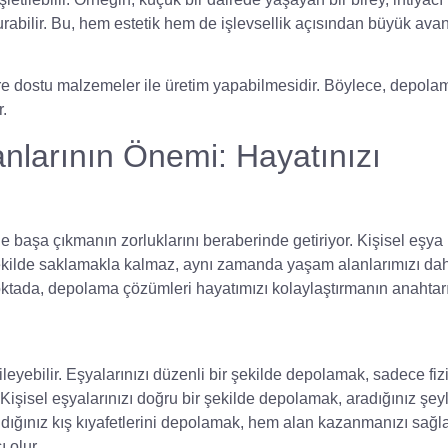
abilir. Bu, hem estetik hem de işlevsellik açısından büyük avan
evre dostu malzemeler ile üretim yapabilmesidir. Böylece, depola
r.
nlarının Önemi: Hayatınızı
e başa çıkmanın zorluklarını beraberinde getiriyor. Kişisel eşya
şekilde saklamakla kalmaz, aynı zamanda yaşam alanlarımızı da
noktada, depolama çözümleri hayatımızı kolaylaştırmanın anahtar
eyebilir. Eşyalarınızı düzenli bir şekilde depolamak, sadece fiz
. Kişisel eşyalarınızı doğru bir şekilde depolamak, aradığınız şey
andığınız kış kıyafetlerini depolamak, hem alan kazanmanızı sağ
 olur.