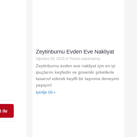
Zeytinburnu Evden Eve Nakliyat
Ağustos 20, 2025
Yorum yapılmamış
Zeytinburnu evden eve nakliyat için en iyi
ipuçlarını keşfedin ve güvenilir şirketlerle
tasarruf ederek keyifli bir taşınma deneyimi
yaşayın!
İçeriğe Git »
 ile