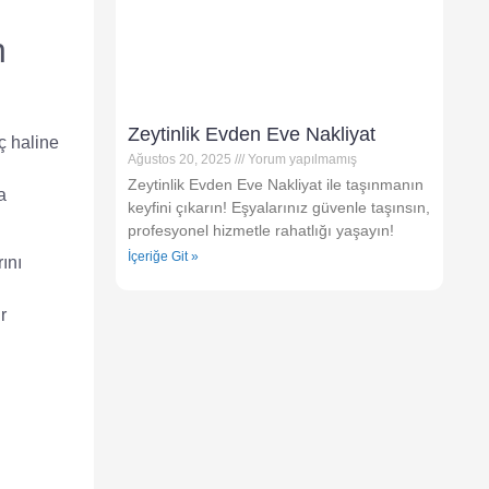
n
Zeytinlik Evden Eve Nakliyat
ç haline
Ağustos 20, 2025
Yorum yapılmamış
Zeytinlik Evden Eve Nakliyat ile taşınmanın
a
keyfini çıkarın! Eşyalarınız güvenle taşınsın,
profesyonel hizmetle rahatlığı yaşayın!
İçeriğe Git »
ını
r