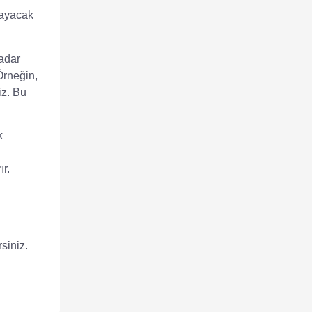
layacak
kadar
Örneğin
,
iz. Bu
k
ır.
siniz.