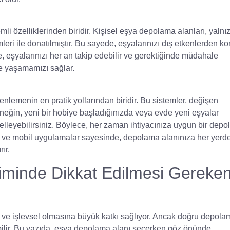
i özelliklerinden biridir. Kişisel eşya depolama alanları, yalnız
ri ile donatılmıştır. Bu sayede, eşyalarınızı dış etkenlerden k
nde, eşyalarınızı her an takip edebilir ve gerektiğinde müdahale
de yaşamamızı sağlar.
nlemenin en pratik yollarından biridir. Bu sistemler, değişen
 Örneğin, yeni bir hobiye başladığınızda veya evde yeni eşyalar
lleyebilirsiniz. Böylece, her zaman ihtiyacınıza uygun bir dep
r ve mobil uygulamalar sayesinde, depolama alanınıza her yerd
ır.
minde Dikkat Edilmesi Gereken
 ve işlevsel olmasına büyük katkı sağlıyor. Ancak doğru depola
olabilir. Bu yazıda, eşya depolama alanı seçerken göz önünde