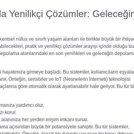
a Yenilikçi Çözümler: Geleceği
sel nüfus ve sınırlı yaşam alanları ile birlikte büyük bir ihtiya
abilecekleri, pratik ve yenilikçi çözümler arayışı içinde olduğu bu
depolama alanlarındaki en son yenilikleri ve geleceğin depolam
ri hayatımıza girmeye başladı. Bu sistemler, kullanıcıların eşyalar
ır. Örneğin, sensörler ve IoT (Nesnelerin İnterneti) teknolojisi
çlarına göre otomatik olarak ayarlanabilir hale geliyor. Bu tür bi
lmanıza yardımcı olur.
zı korur.
lanınıza her yerden erişim imkanı sunar.
 açısından büyük bir potansiyele sahiptir. Bu tür sistemler,
işletilebilir. Örneğin, küçük bir dairede yaşayan bir birey, ihtiyacı