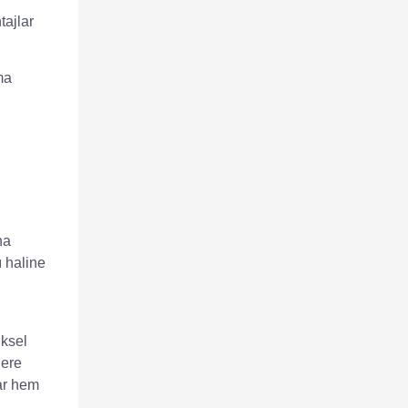
tajlar
ma
ha
ı haline
iksel
lere
lar hem