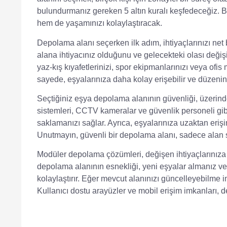
bulundurmanız gereken 5 altın kuralı keşfedeceğiz. B
hem de yaşamınızı kolaylaştıracak.
Depolama alanı seçerken ilk adım, ihtiyaçlarınızı net b
alana ihtiyacınız olduğunu ve gelecekteki olası değiş
yaz-kış kıyafetlerinizi, spor ekipmanlarınızı veya ofis
sayede, eşyalarınıza daha kolay erişebilir ve düzenini
Seçtiğiniz eşya depolama alanının güvenliği, üzerind
sistemleri
, CCTV kameralar ve güvenlik personeli gibi
saklamanızı sağlar. Ayrıca, eşyalarınıza uzaktan eriş
Unutmayın
, güvenli bir depolama alanı, sadece alan
Modüler depolama çözümleri, değişen ihtiyaçlarınız
depolama alanının esnekliği, yeni eşyalar almanız ve
kolaylaştırır.
Eğer
mevcut alanınızı güncelleyebilme im
Kullanıcı dostu arayüzler ve mobil erişim imkanları,