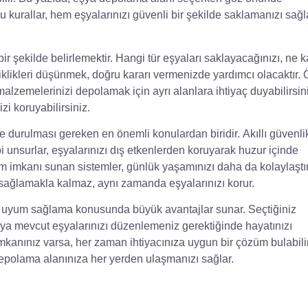
u kurallar, hem eşyalarınızı güvenli bir şekilde saklamanızı sağ
ir şekilde belirlemektir. Hangi tür eşyaları saklayacağınızı, ne 
iklikleri düşünmek, doğru kararı vermenizde yardımcı olacaktır.
 malzemelerinizi depolamak için ayrı alanlara ihtiyaç duyabilirsin
zi koruyabilirsiniz.
e durulması gereken en önemli konulardan biridir.
Akıllı güvenli
 unsurlar, eşyalarınızı dış etkenlerden koruyarak huzur içinde
im imkanı sunan sistemler, günlük yaşamınızı daha da kolaylaştır
 sağlamakla kalmaz, aynı zamanda eşyalarınızı korur.
a uyum sağlama konusunda büyük avantajlar sunar. Seçtiğiniz
ya mevcut eşyalarınızı düzenlemeniz gerektiğinde hayatınızı
kanınız varsa, her zaman ihtiyacınıza uygun bir çözüm bulabilir
 depolama alanınıza her yerden ulaşmanızı sağlar.