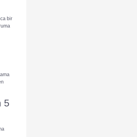
ca bir
oruma
olama
en
 5
ma