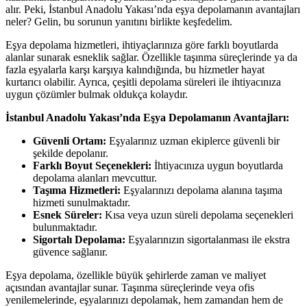
alır. Peki, İstanbul Anadolu Yakası’nda eşya depolamanın avantajları
neler? Gelin, bu sorunun yanıtını birlikte keşfedelim.
Eşya depolama hizmetleri, ihtiyaçlarınıza göre farklı boyutlarda
alanlar sunarak esneklik sağlar. Özellikle taşınma süreçlerinde ya da
fazla eşyalarla karşı karşıya kalındığında, bu hizmetler hayat
kurtarıcı olabilir. Ayrıca, çeşitli depolama süreleri ile ihtiyacınıza
uygun çözümler bulmak oldukça kolaydır.
İstanbul Anadolu Yakası’nda Eşya Depolamanın Avantajları:
Güvenli Ortam:
Eşyalarınız uzman ekiplerce güvenli bir
şekilde depolanır.
Farklı Boyut Seçenekleri:
İhtiyacınıza uygun boyutlarda
depolama alanları mevcuttur.
Taşıma Hizmetleri:
Eşyalarınızı depolama alanına taşıma
hizmeti sunulmaktadır.
Esnek Süreler:
Kısa veya uzun süreli depolama seçenekleri
bulunmaktadır.
Sigortalı Depolama:
Eşyalarınızın sigortalanması ile ekstra
güvence sağlanır.
Eşya depolama, özellikle büyük şehirlerde zaman ve maliyet
açısından avantajlar sunar. Taşınma süreçlerinde veya ofis
yenilemelerinde, eşyalarınızı depolamak, hem zamandan hem de