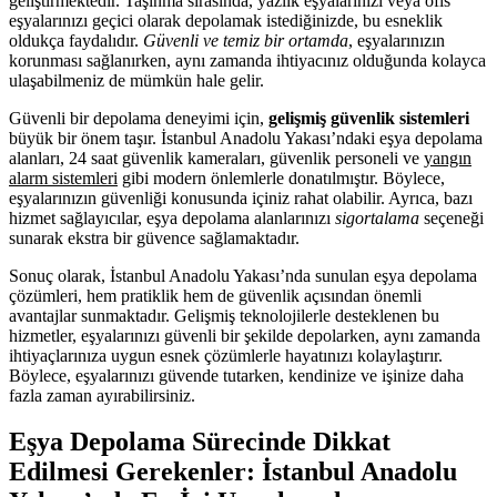
geliştirmektedir. Taşınma sırasında, yazlık eşyalarınızı veya ofis
eşyalarınızı geçici olarak depolamak istediğinizde, bu esneklik
oldukça faydalıdır.
Güvenli ve temiz bir ortamda
, eşyalarınızın
korunması sağlanırken, aynı zamanda ihtiyacınız olduğunda kolayca
ulaşabilmeniz de mümkün hale gelir.
Güvenli bir depolama deneyimi için,
gelişmiş güvenlik sistemleri
büyük bir önem taşır. İstanbul Anadolu Yakası’ndaki eşya depolama
alanları, 24 saat güvenlik kameraları, güvenlik personeli ve
yangın
alarm sistemleri
gibi modern önlemlerle donatılmıştır. Böylece,
eşyalarınızın güvenliği konusunda içiniz rahat olabilir. Ayrıca, bazı
hizmet sağlayıcılar, eşya depolama alanlarınızı
sigortalama
seçeneği
sunarak ekstra bir güvence sağlamaktadır.
Sonuç olarak, İstanbul Anadolu Yakası’nda sunulan eşya depolama
çözümleri, hem pratiklik hem de güvenlik açısından önemli
avantajlar sunmaktadır. Gelişmiş teknolojilerle desteklenen bu
hizmetler, eşyalarınızı güvenli bir şekilde depolarken, aynı zamanda
ihtiyaçlarınıza uygun esnek çözümlerle hayatınızı kolaylaştırır.
Böylece, eşyalarınızı güvende tutarken, kendinize ve işinize daha
fazla zaman ayırabilirsiniz.
Eşya Depolama Sürecinde Dikkat
Edilmesi Gerekenler: İstanbul Anadolu