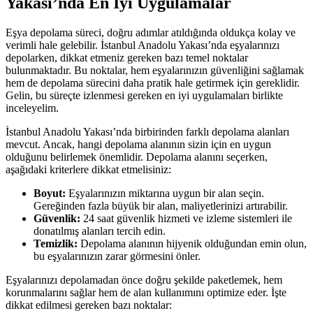
Yakası’nda En İyi Uygulamalar
Eşya depolama süreci, doğru adımlar atıldığında oldukça kolay ve
verimli hale gelebilir. İstanbul Anadolu Yakası’nda eşyalarınızı
depolarken, dikkat etmeniz gereken bazı temel noktalar
bulunmaktadır. Bu noktalar, hem eşyalarınızın güvenliğini sağlamak
hem de depolama sürecini daha pratik hale getirmek için gereklidir.
Gelin, bu süreçte izlenmesi gereken en iyi uygulamaları birlikte
inceleyelim.
İstanbul Anadolu Yakası’nda birbirinden farklı depolama alanları
mevcut. Ancak, hangi depolama alanının sizin için en uygun
olduğunu belirlemek önemlidir. Depolama alanını seçerken,
aşağıdaki kriterlere dikkat etmelisiniz:
Boyut:
Eşyalarınızın miktarına uygun bir alan seçin.
Gereğinden fazla büyük bir alan, maliyetlerinizi artırabilir.
Güvenlik:
24 saat güvenlik hizmeti ve izleme sistemleri ile
donatılmış alanları tercih edin.
Temizlik:
Depolama alanının hijyenik olduğundan emin olun,
bu eşyalarınızın zarar görmesini önler.
Eşyalarınızı depolamadan önce doğru şekilde paketlemek, hem
korunmalarını sağlar hem de alan kullanımını optimize eder. İşte
dikkat edilmesi gereken bazı noktalar: