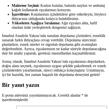
Malzeme Seçimi:
Karton kutular, balonlu naylon ve ambalaj
kağıdı kullanarak eşyalarınızı koruyun.
İşaretleme:
Kutularınızı içindekilere göre etiketleyin, böylece
ihtiyacınız olduğunda kolayca bulabilirsiniz.
Yüksekten Aşağıya Sıralama:
Ağır eşyaları altta, hafif
olanları üstte yerleştirerek dengenizi sağlayın.
İstanbul Anadolu Yakası’nda sunulan depolama çözümleri, esneklik
sunarak farklı ihtiyaçlara cevap verebilir. Depolama sürecinizi
planlarken, esnek süreler ve sigortalı depolama gibi avantajları
değerlendirin. Ayrıca, eşyalarınızın ne kadar süreyle depolanacağına
dair bir analiz yaparak, gereksiz masraflardan kaçınabilirsiniz.
Sonuç olarak, İstanbul Anadolu Yakası’nda eşyalarınızı depolarken,
doğru alanı seçmek, eşyalarınızı uygun şekilde paketlemek ve esnek
çözümlerden yararlanmak, süreci oldukça kolaylaştırır. Unutmayın,
iyi bir hazırlık, her zaman başarılı bir depolama deneyimi getirir!
Bir yanıt yazın
E-posta adresiniz yayınlanmayacak.
Gerekli alanlar
*
ile
işaretlenmişlerdir