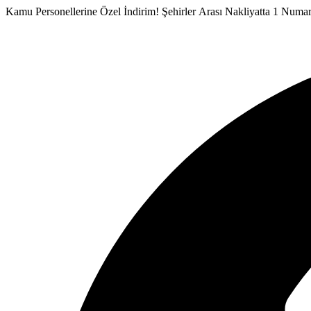
İçeriğe
Kamu Personellerine Özel İndirim!
Şehirler Arası Nakliyatta 1 Numa
atla