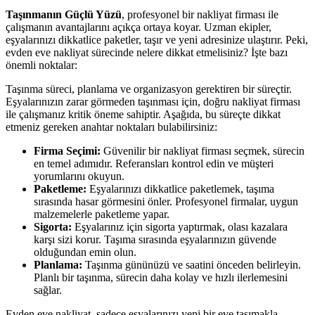
Taşınmanın Güçlü Yüzü
, profesyonel bir nakliyat firması ile
çalışmanın avantajlarını açıkça ortaya koyar. Uzman ekipler,
eşyalarınızı dikkatlice paketler, taşır ve yeni adresinize ulaştırır. Peki,
evden eve nakliyat sürecinde nelere dikkat etmelisiniz? İşte bazı
önemli noktalar:
Taşınma süreci, planlama ve organizasyon gerektiren bir süreçtir.
Eşyalarınızın zarar görmeden taşınması için, doğru nakliyat firması
ile çalışmanız kritik öneme sahiptir. Aşağıda, bu süreçte dikkat
etmeniz gereken anahtar noktaları bulabilirsiniz:
Firma Seçimi:
Güvenilir bir nakliyat firması seçmek, sürecin
en temel adımıdır. Referansları kontrol edin ve müşteri
yorumlarını okuyun.
Paketleme:
Eşyalarınızı dikkatlice paketlemek, taşıma
sırasında hasar görmesini önler. Profesyonel firmalar, uygun
malzemelerle paketleme yapar.
Sigorta:
Eşyalarınız için sigorta yaptırmak, olası kazalara
karşı sizi korur. Taşıma sırasında eşyalarınızın güvende
olduğundan emin olun.
Planlama:
Taşınma gününüzü ve saatini önceden belirleyin.
Planlı bir taşınma, sürecin daha kolay ve hızlı ilerlemesini
sağlar.
Evden eve nakliyat, sadece eşyalarınızı yeni bir eve taşımakla