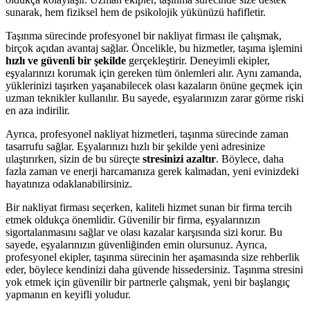
sunarak, hem fiziksel hem de psikolojik yükünüzü hafifletir.
Taşınma sürecinde profesyonel bir nakliyat firması ile çalışmak,
birçok açıdan avantaj sağlar. Öncelikle, bu hizmetler, taşıma işlemini
hızlı ve güvenli bir şekilde
gerçekleştirir. Deneyimli ekipler,
eşyalarınızı korumak için gereken tüm önlemleri alır. Aynı zamanda,
yüklerinizi taşırken yaşanabilecek olası kazaların önüne geçmek için
uzman teknikler kullanılır. Bu sayede, eşyalarınızın zarar görme riski
en aza indirilir.
Ayrıca, profesyonel nakliyat hizmetleri, taşınma sürecinde zaman
tasarrufu sağlar. Eşyalarınızı hızlı bir şekilde yeni adresinize
ulaştırırken, sizin de bu süreçte
stresinizi azaltır
. Böylece, daha
fazla zaman ve enerji harcamanıza gerek kalmadan, yeni evinizdeki
hayatınıza odaklanabilirsiniz.
Bir nakliyat firması seçerken, kaliteli hizmet sunan bir firma tercih
etmek oldukça önemlidir. Güvenilir bir firma, eşyalarınızın
sigortalanmasını sağlar ve olası kazalar karşısında sizi korur. Bu
sayede, eşyalarınızın güvenliğinden emin olursunuz. Ayrıca,
profesyonel ekipler, taşınma sürecinin her aşamasında size rehberlik
eder, böylece kendinizi daha güvende hissedersiniz. Taşınma stresini
yok etmek için güvenilir bir partnerle çalışmak, yeni bir başlangıç
yapmanın en keyifli yoludur.