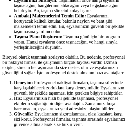
Eşyalarınızı Sıralayın:
Taşınmadan önce hangi eşyaların
taşınacağını, hangilerinin atılacağını veya bağışlanacağını
belirleyin. Bu, taşıma sürecini kolaylaştırır.
Ambalaj Malzemelerini Temin Edin:
Eşyalarınızı
koruyacak kaliteli kutular, balonlu naylon ve bant gibi
malzemeleri temin edin. Bu, eşyalarınızın güvenli bir şekilde
taşınmasına yardımcı olur.
Taşıma Planı Oluşturun:
Taşınma günü için bir program
yapın. Hangi eşyaların önce taşınacağını ve hangi sırayla
yerleştirileceğini düşünün.
Bireysel olarak taşınmak zorlayıcı olabilir. Bu nedenle, profesyonel
bir nakliyat firması ile çalışmanın birçok faydası vardır. Uzman
ekipler, sürecin her aşamasında size destek olur ve eşyalarınızın
güvenliğini sağlar. İşte profesyonel destek almanın bazı avantajları:
Deneyim:
Profesyonel nakliyat firmaları, taşınma sürecinde
karşılaşılabilecek zorluklara karşı deneyimlidir. Eşyalarınızın
güvenli bir şekilde taşınması için gereken bilgiye sahiptirler.
Hız:
Eşyalarınızın hızlı bir şekilde taşınması, profesyonel
ekiplerin sağladığı bir diğer avantajdır. Zamanınızı boşa
harcamadan, eşyalarınızı yeni adresinize ulaştırabilirler.
Güvenlik:
Eşyalarınızın sigortalanması, olası kazalara karşı
sizi korur. Profesyonel firmalar, taşınma sırasında eşyalarınızı
güvence altına alarak size huzur verir.