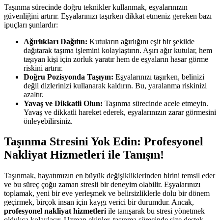
Taşınma sürecinde doğru teknikler kullanmak, eşyalarınızın
güvenliğini artırır. Eşyalarınızı taşırken dikkat etmeniz gereken bazı
ipuçları şunlardır:
Ağırlıkları Dağıtın:
Kutuların ağırlığını eşit bir şekilde
dağıtarak taşıma işlemini kolaylaştırın. Aşırı ağır kutular, hem
taşıyan kişi için zorluk yaratır hem de eşyaların hasar görme
riskini artırır.
Doğru Pozisyonda Taşıyın:
Eşyalarınızı taşırken, belinizi
değil dizlerinizi kullanarak kaldırın. Bu, yaralanma riskinizi
azaltır.
Yavaş ve Dikkatli Olun:
Taşınma sürecinde acele etmeyin.
Yavaş ve dikkatli hareket ederek, eşyalarınızın zarar görmesini
önleyebilirsiniz.
Taşınma Stresini Yok Edin: Profesyonel
Nakliyat Hizmetleri ile Tanışın!
Taşınmak, hayatımızın en büyük değişikliklerinden birini temsil eder
ve bu süreç çoğu zaman stresli bir deneyim olabilir. Eşyalarınızı
toplamak, yeni bir eve yerleşmek ve belirsizliklerle dolu bir dönem
geçirmek, birçok insan için kaygı verici bir durumdur. Ancak,
profesyonel nakliyat hizmetleri
ile tanışarak bu stresi yönetmek
oldukça kolaylaşır. Uzman ekipler, taşınma sürecinde size destek