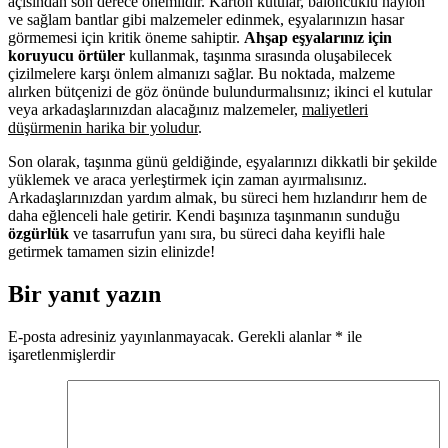
açısından son derece önemlidir. Karton kutular, baloncuklu naylon
ve sağlam bantlar gibi malzemeler edinmek, eşyalarınızın hasar
görmemesi için kritik öneme sahiptir.
Ahşap eşyalarınız için
koruyucu örtüler
kullanmak, taşınma sırasında oluşabilecek
çizilmelere karşı önlem almanızı sağlar. Bu noktada, malzeme
alırken bütçenizi de göz önünde bulundurmalısınız; ikinci el kutular
veya arkadaşlarınızdan alacağınız malzemeler,
maliyetleri
düşürmenin harika bir yoludur
.
Son olarak, taşınma günü geldiğinde, eşyalarınızı dikkatli bir şekilde
yüklemek ve araca yerleştirmek için zaman ayırmalısınız.
Arkadaşlarınızdan yardım almak, bu süreci hem hızlandırır hem de
daha eğlenceli hale getirir. Kendi başınıza taşınmanın sunduğu
özgürlük
ve tasarrufun yanı sıra, bu süreci daha keyifli hale
getirmek tamamen sizin elinizde!
Bir yanıt yazın
E-posta adresiniz yayınlanmayacak.
Gerekli alanlar
*
ile
işaretlenmişlerdir