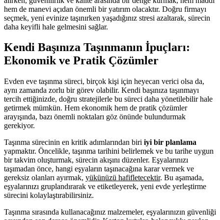
alırken, güvenilirlik ve kalite arasında bir denge kurmak, hem maddi
hem de manevi açıdan önemli bir yatırım olacaktır. Doğru firmayı
seçmek, yeni evinize taşınırken yaşadığınız stresi azaltarak, sürecin
daha keyifli hale gelmesini sağlar.
Kendi Başınıza Taşınmanın İpuçları:
Ekonomik ve Pratik Çözümler
Evden eve taşınma süreci, birçok kişi için heyecan verici olsa da,
aynı zamanda zorlu bir görev olabilir. Kendi başınıza taşınmayı
tercih ettiğinizde, doğru stratejilerle bu süreci daha yönetilebilir hale
getirmek mümkün. Hem ekonomik hem de pratik çözümler
arayışında, bazı önemli noktaları göz önünde bulundurmak
gerekiyor.
Taşınma sürecinin en kritik adımlarından biri
iyi bir planlama
yapmaktır. Öncelikle, taşınma tarihini belirlemek ve bu tarihe uygun
bir takvim oluşturmak, sürecin akışını düzenler. Eşyalarınızı
taşımadan önce, hangi eşyaların taşınacağına karar vermek ve
gereksiz olanları ayırmak,
yükünüzü hafifletecektir
. Bu aşamada,
eşyalarınızı gruplandırarak ve etiketleyerek, yeni evde yerleştirme
sürecini kolaylaştırabilirsiniz.
Taşınma sırasında kullanacağınız malzemeler, eşyalarınızın güvenliği