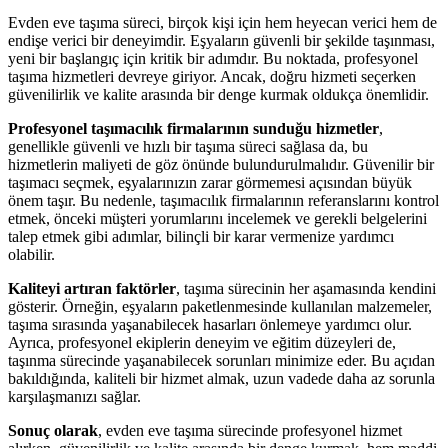
Evden eve taşıma süreci, birçok kişi için hem heyecan verici hem de
endişe verici bir deneyimdir. Eşyaların güvenli bir şekilde taşınması,
yeni bir başlangıç için kritik bir adımdır. Bu noktada, profesyonel
taşıma hizmetleri devreye giriyor. Ancak, doğru hizmeti seçerken
güvenilirlik ve kalite arasında bir denge kurmak oldukça önemlidir.
Profesyonel taşımacılık firmalarının sunduğu hizmetler
,
genellikle güvenli ve hızlı bir taşıma süreci sağlasa da, bu
hizmetlerin maliyeti de göz önünde bulundurulmalıdır. Güvenilir bir
taşımacı seçmek, eşyalarınızın zarar görmemesi açısından büyük
önem taşır. Bu nedenle, taşımacılık firmalarının referanslarını kontrol
etmek, önceki müşteri yorumlarını incelemek ve gerekli belgelerini
talep etmek gibi adımlar, bilinçli bir karar vermenize yardımcı
olabilir.
Kaliteyi artıran faktörler
, taşıma sürecinin her aşamasında kendini
gösterir. Örneğin, eşyaların paketlenmesinde kullanılan malzemeler,
taşıma sırasında yaşanabilecek hasarları önlemeye yardımcı olur.
Ayrıca, profesyonel ekiplerin deneyim ve eğitim düzeyleri de,
taşınma sürecinde yaşanabilecek sorunları minimize eder. Bu açıdan
bakıldığında, kaliteli bir hizmet almak, uzun vadede daha az sorunla
karşılaşmanızı sağlar.
Sonuç olarak
, evden eve taşıma sürecinde profesyonel hizmet