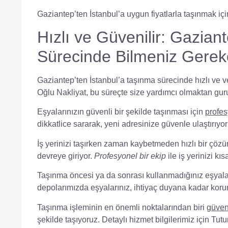
Gaziantep’ten İstanbul’a uygun fiyatlarla taşınmak iç
Hızlı ve Güvenilir: Gazian
Sürecinde Bilmeniz Gerek
Gaziantep’ten İstanbul’a taşınma sürecinde hızlı ve v
Oğlu Nakliyat
, bu süreçte size yardımcı olmaktan gur
Eşyalarınızın güvenli bir şekilde taşınması için
profe
dikkatlice sararak, yeni adresinize güvenle ulaştırıyo
İş yerinizi taşırken zaman kaybetmeden hızlı bir çöz
devreye giriyor.
Profesyonel bir ekip
ile iş yerinizi k
Taşınma öncesi ya da sonrası kullanmadığınız eşyalar
depolar
ımızda eşyalarınız, ihtiyaç duyana kadar korum
Taşınma işleminin en önemli noktalarından biri
güven
şekilde taşıyoruz. Detaylı hizmet bilgilerimiz için
Tutu