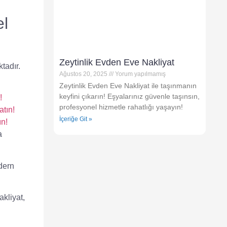
el
Zeytinlik Evden Eve Nakliyat
tadır.
Ağustos 20, 2025
Yorum yapılmamış
Zeytinlik Evden Eve Nakliyat ile taşınmanın
keyfini çıkarın! Eşyalarınız güvenle taşınsın,
!
profesyonel hizmetle rahatlığı yaşayın!
atın!
İçeriğe Git »
ın!
a
dern
akliyat
,