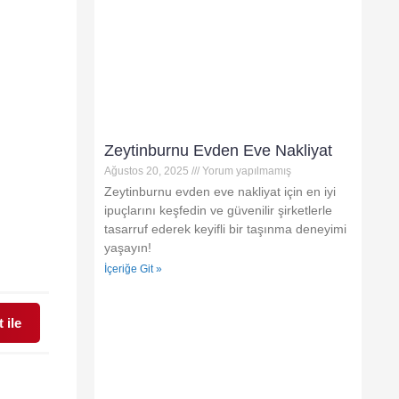
Zeytinburnu Evden Eve Nakliyat
Ağustos 20, 2025
Yorum yapılmamış
Zeytinburnu evden eve nakliyat için en iyi
ipuçlarını keşfedin ve güvenilir şirketlerle
tasarruf ederek keyifli bir taşınma deneyimi
yaşayın!
İçeriğe Git »
 ile