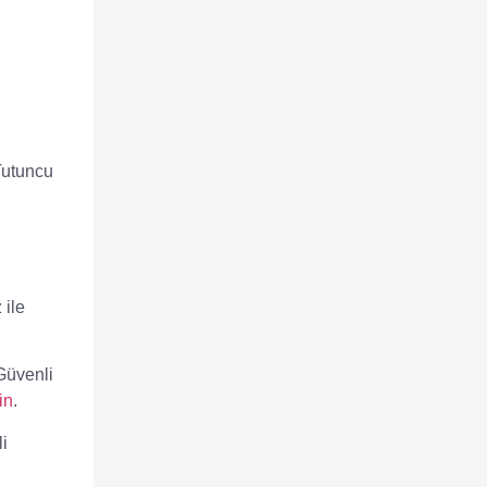
Tutuncu
 ile
Güvenli
in
.
li