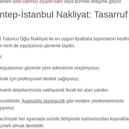
 Hemen
web sitemizi ziyaret edin
veya bizimle iletişime geçin!
tep-İstanbul Nakliyat: Tasarruf
l!
Tutuncu Oğlu Nakliyat
ile en uygun fiyatlarla taşınmanın keyfin
 hem de eşyalarınızı güvenle taşıtın.
n:
şyalarınızı güvenle yeni adresinize ulaştırıyoruz.
aşımak için profesyonel destek sağlıyoruz.
venli depolarımızda saklayarak ferah bir alan yaratın.
celiklidir.
Asansörlü taşımacılık
gibi modern yöntemlerimizle
şıyoruz.
recinizde her aşamada sizinle iletişimde kalmamızdan kaynaklan
hizmeti almak demektir.