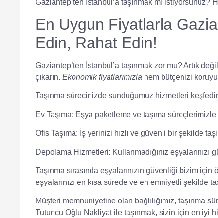
Gaziantep’ten İstanbul’a taşınmak mı istiyorsunuz?
En Uygun Fiyatlarla Gazian
Edin, Rahat Edin!
Gaziantep’ten İstanbul’a taşınmak zor mu? Artık deği
çıkarın.
Ekonomik fiyatlarımızla
hem bütçenizi koruyun
Taşınma sürecinizde sunduğumuz hizmetleri keşfedi
Ev Taşıma:
Eşya paketleme ve taşıma süreçlerimizle e
Ofis Taşıma:
İş yerinizi hızlı ve güvenli bir şekilde t
Depolama Hizmetleri:
Kullanmadığınız eşyalarınızı gü
Taşınma sırasında eşyalarınızın güvenliği bizim için ön
eşyalarınızı en kısa sürede ve en emniyetli şekilde ta
Müşteri memnuniyetine olan bağlılığımız, taşınma sü
Tutuncu Oğlu Nakliyat
ile taşınmak, sizin için en iyi 