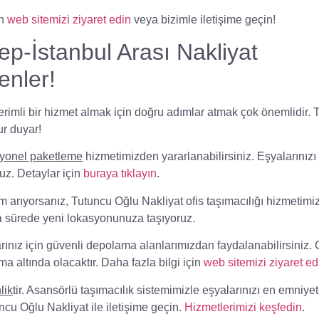
in
web sitemizi ziyaret edin
veya bizimle iletişime geçin!
tep-İstanbul Arası Nakliyat
enler!
erimli bir hizmet almak için doğru adımlar atmak çok önemlidir.
ur duyar!
syonel paketleme
hizmetimizden yararlanabilirsiniz. Eşyalarınızı
ruz. Detaylar için
buraya tıklayın
.
üm arıyorsanız,
Tutuncu Oğlu Nakliyat
ofis taşımacılığı hizmetimiz
ısa sürede yeni lokasyonunuza taşıyoruz.
ınız için güvenli depolama alanlarımızdan faydalanabilirsiniz.
a altında olacaktır. Daha fazla bilgi için
web sitemizi ziyaret ed
lik
tir. Asansörlü taşımacılık sistemimizle eşyalarınızı en emniyet
ncu Oğlu Nakliyat
ile iletişime geçin.
Hizmetlerimizi keşfedin
.