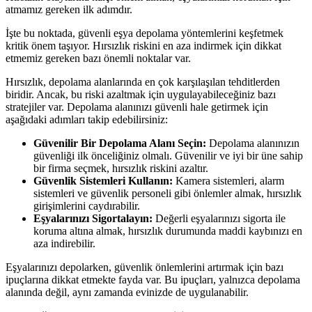
atmamız gereken ilk adımdır.
İşte bu noktada, güvenli eşya depolama yöntemlerini keşfetmek
kritik önem taşıyor. Hırsızlık riskini en aza indirmek için dikkat
etmemiz gereken bazı önemli noktalar var.
Hırsızlık, depolama alanlarında en çok karşılaşılan tehditlerden
biridir. Ancak, bu riski azaltmak için uygulayabileceğiniz bazı
stratejiler var. Depolama alanınızı güvenli hale getirmek için
aşağıdaki adımları takip edebilirsiniz:
Güvenilir Bir Depolama Alanı Seçin:
Depolama alanınızın
güvenliği ilk önceliğiniz olmalı. Güvenilir ve iyi bir üne sahip
bir firma seçmek, hırsızlık riskini azaltır.
Güvenlik Sistemleri Kullanın:
Kamera sistemleri, alarm
sistemleri ve güvenlik personeli gibi önlemler almak, hırsızlık
girişimlerini caydırabilir.
Eşyalarınızı Sigortalayın:
Değerli eşyalarınızı sigorta ile
koruma altına almak, hırsızlık durumunda maddi kaybınızı en
aza indirebilir.
Eşyalarınızı depolarken, güvenlik önlemlerini artırmak için bazı
ipuçlarına dikkat etmekte fayda var. Bu ipuçları, yalnızca depolama
alanında değil, aynı zamanda evinizde de uygulanabilir.