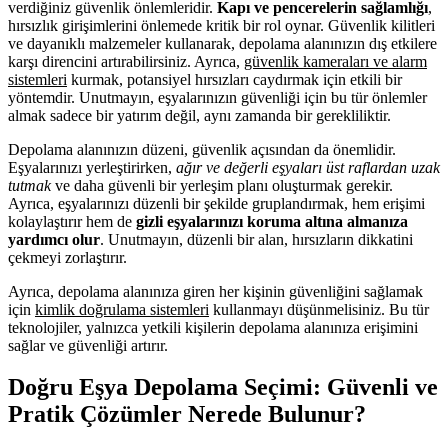
verdiğiniz güvenlik önlemleridir.
Kapı ve pencerelerin sağlamlığı
,
hırsızlık girişimlerini önlemede kritik bir rol oynar. Güvenlik kilitleri
ve dayanıklı malzemeler kullanarak, depolama alanınızın dış etkilere
karşı direncini artırabilirsiniz. Ayrıca,
güvenlik kameraları ve alarm
sistemleri
kurmak, potansiyel hırsızları caydırmak için etkili bir
yöntemdir. Unutmayın, eşyalarınızın güvenliği için bu tür önlemler
almak sadece bir yatırım değil, aynı zamanda bir gerekliliktir.
Depolama alanınızın düzeni, güvenlik açısından da önemlidir.
Eşyalarınızı yerleştirirken,
ağır ve değerli eşyaları üst raflardan uzak
tutmak
ve daha güvenli bir yerleşim planı oluşturmak gerekir.
Ayrıca, eşyalarınızı düzenli bir şekilde gruplandırmak, hem erişimi
kolaylaştırır hem de
gizli eşyalarınızı koruma altına almanıza
yardımcı olur
. Unutmayın, düzenli bir alan, hırsızların dikkatini
çekmeyi zorlaştırır.
Ayrıca, depolama alanınıza giren her kişinin güvenliğini sağlamak
için
kimlik doğrulama sistemleri
kullanmayı düşünmelisiniz. Bu tür
teknolojiler, yalnızca yetkili kişilerin depolama alanınıza erişimini
sağlar ve güvenliği artırır.
Doğru Eşya Depolama Seçimi: Güvenli ve
Pratik Çözümler Nerede Bulunur?