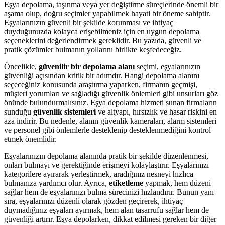
Eşya depolama, taşınma veya yer değiştirme süreçlerinde önemli bir
aşama olup, doğru seçimler yapabilmek hayati bir öneme sahiptir.
Eşyalarınızın güvenli bir şekilde korunması ve ihtiyaç
duyduğunuzda kolayca erişebilmeniz için en uygun depolama
seçeneklerini değerlendirmek gereklidir. Bu yazıda, güvenli ve
pratik çözümler bulmanın yollarını birlikte keşfedeceğiz.
Öncelikle,
güvenilir bir depolama alanı
seçimi, eşyalarınızın
güvenliği açısından kritik bir adımdır. Hangi depolama alanını
seçeceğiniz konusunda araştırma yaparken, firmanın geçmişi,
müşteri yorumları ve sağladığı güvenlik önlemleri gibi unsurları göz
önünde bulundurmalısınız. Eşya depolama hizmeti sunan firmaların
sunduğu
güvenlik sistemleri
ve altyapı, hırsızlık ve hasar riskini en
aza indirir. Bu nedenle, alanın güvenlik kameraları, alarm sistemleri
ve personel gibi önlemlerle desteklenip desteklenmediğini kontrol
etmek önemlidir.
Eşyalarınızın depolama alanında pratik bir şekilde düzenlenmesi,
onları bulmayı ve gerektiğinde erişmeyi kolaylaştırır. Eşyalarınızı
kategorilere ayırarak yerleştirmek, aradığınız nesneyi hızlıca
bulmanıza yardımcı olur. Ayrıca,
etiketleme
yapmak, hem düzeni
sağlar hem de eşyalarınızı bulma sürecinizi hızlandırır. Bunun yanı
sıra, eşyalarınızı düzenli olarak gözden geçirerek, ihtiyaç
duymadığınız eşyaları ayırmak, hem alan tasarrufu sağlar hem de
güvenliği artırır. Eşya depolarken, dikkat edilmesi gereken bir diğer