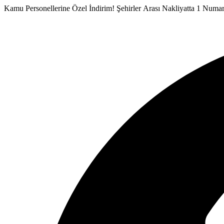
İçeriğe
Kamu Personellerine Özel İndirim!
Şehirler Arası Nakliyatta 1 Numa
atla