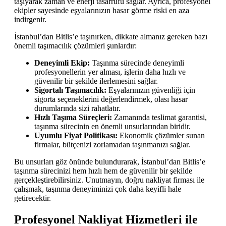
taşıyarak zaman ve enerji tasarrufu sağlar. Ayrıca, profesyonel
ekipler sayesinde eşyalarınızın hasar görme riski en aza
indirgenir.
İstanbul’dan Bitlis’e taşınırken, dikkate almanız gereken bazı
önemli taşımacılık çözümleri şunlardır:
Deneyimli Ekip:
Taşınma sürecinde deneyimli
profesyonellerin yer alması, işlerin daha hızlı ve
güvenilir bir şekilde ilerlemesini sağlar.
Sigortalı Taşımacılık:
Eşyalarınızın güvenliği için
sigorta seçeneklerini değerlendirmek, olası hasar
durumlarında sizi rahatlatır.
Hızlı Taşıma Süreçleri:
Zamanında teslimat garantisi,
taşınma sürecinin en önemli unsurlarından biridir.
Uyumlu Fiyat Politikası:
Ekonomik çözümler sunan
firmalar, bütçenizi zorlamadan taşınmanızı sağlar.
Bu unsurları göz önünde bulundurarak, İstanbul’dan Bitlis’e
taşınma sürecinizi hem hızlı hem de güvenilir bir şekilde
gerçekleştirebilirsiniz. Unutmayın, doğru nakliyat firması ile
çalışmak, taşınma deneyiminizi çok daha keyifli hale
getirecektir.
Profesyonel Nakliyat Hizmetleri ile