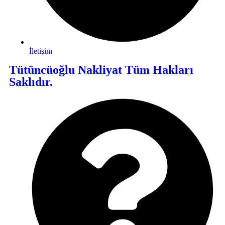
İletişim
Tütüncüoğlu Nakliyat Tüm Hakları
Saklıdır.