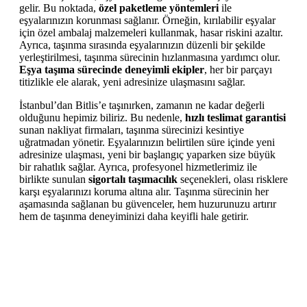
gelir. Bu noktada,
özel paketleme yöntemleri
ile
eşyalarınızın korunması sağlanır. Örneğin, kırılabilir eşyalar
için özel ambalaj malzemeleri kullanmak, hasar riskini azaltır.
Ayrıca, taşınma sırasında eşyalarınızın düzenli bir şekilde
yerleştirilmesi, taşınma sürecinin hızlanmasına yardımcı olur.
Eşya taşıma sürecinde deneyimli ekipler
, her bir parçayı
titizlikle ele alarak, yeni adresinize ulaşmasını sağlar.
İstanbul’dan Bitlis’e taşınırken, zamanın ne kadar değerli
olduğunu hepimiz biliriz. Bu nedenle,
hızlı teslimat garantisi
sunan nakliyat firmaları, taşınma sürecinizi kesintiye
uğratmadan yönetir. Eşyalarınızın belirtilen süre içinde yeni
adresinize ulaşması, yeni bir başlangıç yaparken size büyük
bir rahatlık sağlar. Ayrıca, profesyonel hizmetlerimiz ile
birlikte sunulan
sigortalı taşımacılık
seçenekleri, olası risklere
karşı eşyalarınızı koruma altına alır. Taşınma sürecinin her
aşamasında sağlanan bu güvenceler, hem huzurunuzu artırır
hem de taşınma deneyiminizi daha keyifli hale getirir.