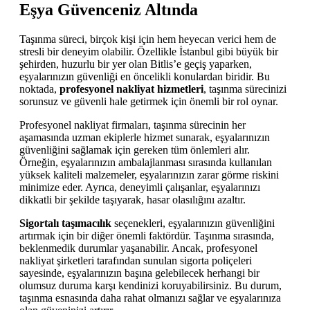
Eşya Güvenceniz Altında
Taşınma süreci, birçok kişi için hem heyecan verici hem de
stresli bir deneyim olabilir. Özellikle İstanbul gibi büyük bir
şehirden, huzurlu bir yer olan Bitlis’e geçiş yaparken,
eşyalarınızın güvenliği en öncelikli konulardan biridir. Bu
noktada,
profesyonel nakliyat hizmetleri
, taşınma sürecinizi
sorunsuz ve güvenli hale getirmek için önemli bir rol oynar.
Profesyonel nakliyat firmaları, taşınma sürecinin her
aşamasında uzman ekiplerle hizmet sunarak, eşyalarınızın
güvenliğini sağlamak için gereken tüm önlemleri alır.
Örneğin, eşyalarınızın ambalajlanması sırasında kullanılan
yüksek kaliteli malzemeler, eşyalarınızın zarar görme riskini
minimize eder. Ayrıca, deneyimli çalışanlar, eşyalarınızı
dikkatli bir şekilde taşıyarak, hasar olasılığını azaltır.
Sigortalı taşımacılık
seçenekleri, eşyalarınızın güvenliğini
artırmak için bir diğer önemli faktördür. Taşınma sırasında,
beklenmedik durumlar yaşanabilir. Ancak, profesyonel
nakliyat şirketleri tarafından sunulan sigorta poliçeleri
sayesinde, eşyalarınızın başına gelebilecek herhangi bir
olumsuz duruma karşı kendinizi koruyabilirsiniz. Bu durum,
taşınma esnasında daha rahat olmanızı sağlar ve eşyalarınıza