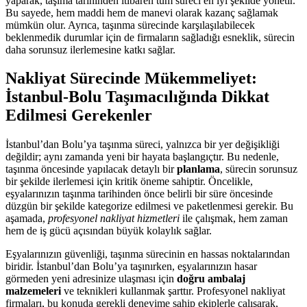
yaparak, taşıma tarihinden itibaren tüm süreci en iyi şekilde yönetir.
Bu sayede, hem maddi hem de manevi olarak kazanç sağlamak
mümkün olur. Ayrıca, taşınma sürecinde karşılaşılabilecek
beklenmedik durumlar için de firmaların sağladığı esneklik, sürecin
daha sorunsuz ilerlemesine katkı sağlar.
Nakliyat Sürecinde Mükemmeliyet:
İstanbul-Bolu Taşımacılığında Dikkat
Edilmesi Gerekenler
İstanbul’dan Bolu’ya taşınma süreci, yalnızca bir yer değişikliği
değildir; aynı zamanda yeni bir hayata başlangıçtır. Bu nedenle,
taşınma öncesinde yapılacak detaylı bir
planlama
, sürecin sorunsuz
bir şekilde ilerlemesi için kritik öneme sahiptir. Öncelikle,
eşyalarınızın taşınma tarihinden önce belirli bir süre öncesinde
düzgün bir şekilde kategorize edilmesi ve paketlenmesi gerekir. Bu
aşamada,
profesyonel nakliyat hizmetleri
ile çalışmak, hem zaman
hem de iş gücü açısından büyük kolaylık sağlar.
Eşyalarınızın güvenliği, taşınma sürecinin en hassas noktalarından
biridir. İstanbul’dan Bolu’ya taşınırken, eşyalarınızın hasar
görmeden yeni adresinize ulaşması için
doğru ambalaj
malzemeleri
ve teknikleri kullanmak şarttır. Profesyonel nakliyat
firmaları, bu konuda gerekli deneyime sahip ekiplerle çalışarak,