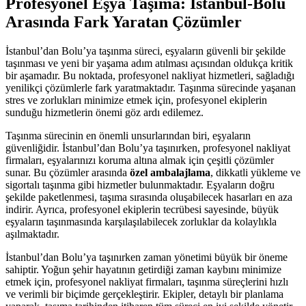
Profesyonel Eşya Taşıma: İstanbul-Bolu
Arasında Fark Yaratan Çözümler
İstanbul’dan Bolu’ya taşınma süreci, eşyaların güvenli bir şekilde
taşınması ve yeni bir yaşama adım atılması açısından oldukça kritik
bir aşamadır. Bu noktada, profesyonel nakliyat hizmetleri, sağladığı
yenilikçi çözümlerle fark yaratmaktadır. Taşınma sürecinde yaşanan
stres ve zorlukları minimize etmek için, profesyonel ekiplerin
sunduğu hizmetlerin önemi göz ardı edilemez.
Taşınma sürecinin en önemli unsurlarından biri, eşyaların
güvenliğidir. İstanbul’dan Bolu’ya taşınırken, profesyonel nakliyat
firmaları, eşyalarınızı koruma altına almak için çeşitli çözümler
sunar. Bu çözümler arasında
özel ambalajlama
, dikkatli yükleme ve
sigortalı taşınma gibi hizmetler bulunmaktadır. Eşyaların doğru
şekilde paketlenmesi, taşıma sırasında oluşabilecek hasarları en aza
indirir. Ayrıca, profesyonel ekiplerin tecrübesi sayesinde, büyük
eşyaların taşınmasında karşılaşılabilecek zorluklar da kolaylıkla
aşılmaktadır.
İstanbul’dan Bolu’ya taşınırken zaman yönetimi büyük bir öneme
sahiptir. Yoğun şehir hayatının getirdiği zaman kaybını minimize
etmek için, profesyonel nakliyat firmaları, taşınma süreçlerini hızlı
ve verimli bir biçimde gerçekleştirir. Ekipler, detaylı bir planlama