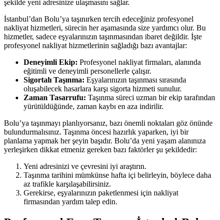
şekilde yeni adresinize ulaşmasını sağlar.
İstanbul’dan Bolu’ya taşınırken tercih edeceğiniz profesyonel
nakliyat hizmetleri, sürecin her aşamasında size yardımcı olur. Bu
hizmetler, sadece eşyalarınızın taşınmasından ibaret değildir. İşte
profesyonel nakliyat hizmetlerinin sağladığı bazı avantajlar:
Deneyimli Ekip:
Profesyonel nakliyat firmaları, alanında
eğitimli ve deneyimli personellerle çalışır.
Sigortalı Taşınma:
Eşyalarınızın taşınması sırasında
oluşabilecek hasarlara karşı sigorta hizmeti sunulur.
Zaman Tasarrufu:
Taşınma süreci uzman bir ekip tarafından
yürütüldüğünde, zaman kaybı en aza indirilir.
Bolu’ya taşınmayı planlıyorsanız, bazı önemli noktaları göz önünde
bulundurmalısınız. Taşınma öncesi hazırlık yaparken, iyi bir
planlama yapmak her şeyin başıdır. Bolu’da yeni yaşam alanınıza
yerleşirken dikkat etmeniz gereken bazı faktörler şu şekildedir:
Yeni adresinizi ve çevresini iyi araştırın.
Taşınma tarihini mümkünse hafta içi belirleyin, böylece daha
az trafikle karşılaşabilirsiniz.
Gerekirse, eşyalarınızın paketlenmesi için nakliyat
firmasından yardım talep edin.