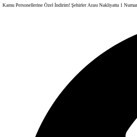
İçeriğe
Kamu Personellerine Özel İndirim!
Şehirler Arası Nakliyatta 1 Numa
atla