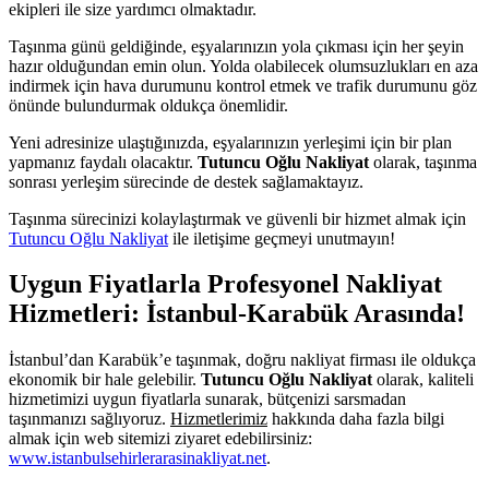
ekipleri ile size yardımcı olmaktadır.
Taşınma günü geldiğinde, eşyalarınızın yola çıkması için her şeyin
hazır olduğundan emin olun. Yolda olabilecek olumsuzlukları en aza
indirmek için hava durumunu kontrol etmek ve trafik durumunu göz
önünde bulundurmak oldukça önemlidir.
Yeni adresinize ulaştığınızda, eşyalarınızın yerleşimi için bir plan
yapmanız faydalı olacaktır.
Tutuncu Oğlu Nakliyat
olarak, taşınma
sonrası yerleşim sürecinde de destek sağlamaktayız.
Taşınma sürecinizi kolaylaştırmak ve güvenli bir hizmet almak için
Tutuncu Oğlu Nakliyat
ile iletişime geçmeyi unutmayın!
Uygun Fiyatlarla Profesyonel Nakliyat
Hizmetleri: İstanbul-Karabük Arasında!
İstanbul’dan Karabük’e taşınmak, doğru nakliyat firması ile oldukça
ekonomik bir hale gelebilir.
Tutuncu Oğlu Nakliyat
olarak, kaliteli
hizmetimizi uygun fiyatlarla sunarak, bütçenizi sarsmadan
taşınmanızı sağlıyoruz.
Hizmetlerimiz
hakkında daha fazla bilgi
almak için web sitemizi ziyaret edebilirsiniz:
www.istanbulsehirlerarasinakliyat.net
.