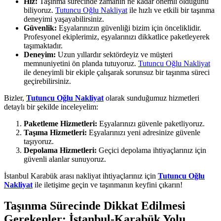
Hız:
Taşınma sürecinde zamanın ne kadar önemli olduğunu
biliyoruz.
Tutuncu Oğlu Nakliyat
ile hızlı ve etkili bir taşınma
deneyimi yaşayabilirsiniz.
Güvenlik:
Eşyalarınızın güvenliği bizim için önceliklidir.
Profesyonel ekiplerimiz, eşyalarınızı dikkatlice paketleyerek
taşımaktadır.
Deneyim:
Uzun yıllardır sektördeyiz ve müşteri
memnuniyetini ön planda tutuyoruz.
Tutuncu Oğlu Nakliyat
ile deneyimli bir ekiple çalışarak sorunsuz bir taşınma süreci
geçirebilirsiniz.
Bizler,
Tutuncu Oğlu Nakliyat
olarak sunduğumuz hizmetleri
detaylı bir şekilde inceleyelim:
Paketleme Hizmetleri:
Eşyalarınızı güvenle paketliyoruz.
Taşıma Hizmetleri:
Eşyalarınızı yeni adresinize güvenle
taşıyoruz.
Depolama Hizmetleri:
Geçici depolama ihtiyaçlarınız için
güvenli alanlar sunuyoruz.
İstanbul Karabük arası nakliyat ihtiyaçlarınız için
Tutuncu Oğlu
Nakliyat
ile iletişime geçin ve taşınmanın keyfini çıkarın!
Taşınma Sürecinde Dikkat Edilmesi
Gerekenler: İstanbul-Karabük Yolu