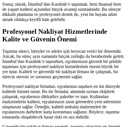
Sonuç olarak, İstanbul’dan Karabük’e taşınmak, hem finansal hem
de yaşam kalitesi açısından birçok avantaj sunmaktadır. Bu süreçte
dikkatli planlama ve profesyonel destek ile, yeni bir hayata adım
atmak oldukça keyifli hale gelebilir.
Profesyonel Nakliyat Hizmetlerinde
Kalite ve Güvenin Önemi
Taşınma süreci, bireyler ve aileler için heyecan verici bir dönemdir.
Ancak, bu süreç aynı zamanda birçok zorluğu da beraberinde getirir.
İstanbul’dan Karabük’e taşınırken, eşyalarınızın güvenli bir şekilde
taşınması için profesyonel nakliyat hizmetlerinin önemi büyük bir
yer tutar. Kaliteli ve güvenilir bir nakliyat firması ile çalışmak, bu
sürecin stressiz ve sorunsuz geçmesini sağlar.
Profesyonel nakliyat firmaları, eşyalarınızı taşırken en üst düzeyde
kalitede hizmet sunar. Bu tür firmalar, alanında uzman ekiplerle
çalışarak, eşyalarınızı dikkatlice paketler ve taşır. Kullanılan
malzemelerin kalitesi, eşyalarınızın zarar görmeden yeni adresinize
ulaşmasını sağlar. Örneğin, kaliteli ambalaj malzemeleri ile
eşyalarınızın darbelere karşı korunması sağlanır. Böylece, taşınma
esnasında oluşabilecek hasar riski en aza indirilir.
Güvenilir bir nakliyat firması seçmek, taşınma sürecinin en önemli