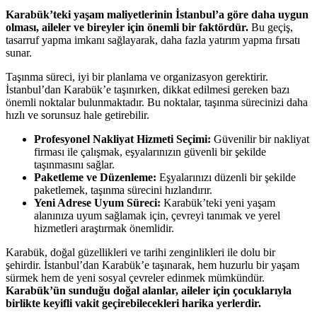
Karabük’teki yaşam maliyetlerinin İstanbul’a göre daha uygun
olması, aileler ve bireyler için önemli bir faktördür.
Bu geçiş,
tasarruf yapma imkanı sağlayarak, daha fazla yatırım yapma fırsatı
sunar.
Taşınma süreci, iyi bir planlama ve organizasyon gerektirir.
İstanbul’dan Karabük’e taşınırken, dikkat edilmesi gereken bazı
önemli noktalar bulunmaktadır. Bu noktalar, taşınma sürecinizi daha
hızlı ve sorunsuz hale getirebilir.
Profesyonel Nakliyat Hizmeti Seçimi:
Güvenilir bir nakliyat
firması ile çalışmak, eşyalarınızın güvenli bir şekilde
taşınmasını sağlar.
Paketleme ve Düzenleme:
Eşyalarınızı düzenli bir şekilde
paketlemek, taşınma sürecini hızlandırır.
Yeni Adrese Uyum Süreci:
Karabük’teki yeni yaşam
alanınıza uyum sağlamak için, çevreyi tanımak ve yerel
hizmetleri araştırmak önemlidir.
Karabük, doğal güzellikleri ve tarihi zenginlikleri ile dolu bir
şehirdir. İstanbul’dan Karabük’e taşınarak, hem huzurlu bir yaşam
sürmek hem de yeni sosyal çevreler edinmek mümkündür.
Karabük’ün sunduğu doğal alanlar, aileler için çocuklarıyla
birlikte keyifli vakit geçirebilecekleri harika yerlerdir.