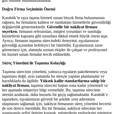
göz önünde bulundurulmalıdır.
Doğru Firma Seçiminin Önemi
Karabük’te eşya taşıma hizmeti sunan birçok firma bulunmasına
rağmen, bu firmaların kalitesi ve sundukları hizmetlerin güvenilirliği
değişkenlik göstermektedir.
Güvenilir bir nakliyat firması
seçerken
, firmanın referansları, müşteri yorumları ve sunduğu
hizmetlerin kapsamı gibi unsurlara dikkat etmek büyük önem taşır.
Ayrıca, firmanın taşınma sürecindeki deneyimi, eşyalarınızın
güvenliği açısından belirleyici bir faktördür. Eşyalarınızın zarar
görmemesi için, alanında uzman ekipler ile çalışan ve profesyonel
bir hizmet sunan firmalar tercih edilmelidir.
Süreç Yönetimi ile Taşınma Kolaylığı
Taşınma sürecinin yönetimi, yalnızca eşyaların paketlenmesi veya
taşınması değil, aynı zamanda bu süreçte yapılan planlamalar ve
hazırlıklarla da ilgilidir.
Yüksek kalite standartlarına sahip bir
nakliyat firması
, taşınma sürecini baştan sona kadar yönetmeli ve
her aşamada müşteriye bilgi vermelidir. Bu, taşınma sürecinin
stresini azaltarak, daha huzurlu bir geçiş sağlamaktadır. Karabük’e
taşınırken, eşyalarınızın güvenli bir şekilde yeni adresinize
ulaşmasını sağlamak için, nakliyat firmasının süreç yönetimi becerisi
de son derece önemlidir. Bu tür firmalar, nakliyat sürecinin her
aşamasında şeffaf iletişim kurarak, müşterilerin endişelerini minimize