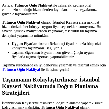
Ayrıca,
Tutuncu Oğlu Nakliyat
ile çalışarak, profesyonel
ekibimizin sunduğu hizmetlerden faydalanabilir ve eşyalarınızı
güvenle taşıyabilirsiniz.
Tutuncu Oğlu Nakliyat
olarak, İstanbul-Kayseri arası nakliyat
hizmetimizde her bütçeye uygun fiyat seçenekleri sunuyoruz. Bu
sayede, yüksek maliyetlerden kaçınarak, tasarruflu bir taşınma
deneyimi yaşamanız mümkün.
Uygun Fiyatlandırma:
Rekabetçi fiyatlarımızla bütçenizi
koruyarak taşınmanızı sağlıyoruz.
Taşıma Sigortası:
Eşyalarınızın güvenliği için uygun
fiyatlarla taşıma sigortası yaptırabilirsiniz.
Taşınma sürecinizde en iyi deneyimi yaşamak ve tasarruf etmek için
Tutuncu Oğlu Nakliyat
ile iletişime geçin!
Taşınmanın Kolaylaştırılması: İstanbul
Kayseri Nakliyatında Doğru Planlama
Stratejileri
İstanbul’dan Kayseri’ye taşınırken, doğru planlama yaparak süreci
kolaylaştırmak mümkün.
Tutuncu Oğlu Nakliyat
olarak,