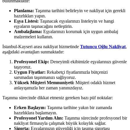
bulunmaktadır:
Planlama:
Taşınma tarihini belirleyin ve nakliyat için gerekli
hazırlıkları yapın.
Eşya Listesi:
Taşınacak eşyalarınızı listeleyin ve hangi
eşyaların taşınacağını netleştirin.
Ambalajlama:
Eşyalarınızı korumak için uygun ambalaj
malzemeleri kullanın.
İstanbul-Kayseri arası nakliyat hizmetinde
Tutuncu Oğlu Nakliyat
,
aşağıdaki avantajları sunmaktadır:
Profesyonel Ekip:
Deneyimli ekibimizle eşyalarınızı güvenle
taşıyoruz.
Uygun Fiyatlar:
Rekabetçi fiyatlarımızla bütçenizi
sarsmadan taşınmanızı sağlıyoruz.
Yüksek Müşteri Memnuniyeti:
Müşteri odaklı hizmet
anlayışımızla her zaman yanınızdayız.
Taşınma sürecinde dikkat etmeniz gereken bazı püf noktalar:
Erken Başlayın:
Taşınma tarihine yakın bir zamanda
hazırlıklara başlamayın.
Profesyonel Yardım Alın:
Taşınma sürecinde profesyonel bir
nakliyat firmasıyla çalışmak büyük kolaylık sağlar.
Sigorta:
Eşyalarınızın güvenliği için taşıma sigortası