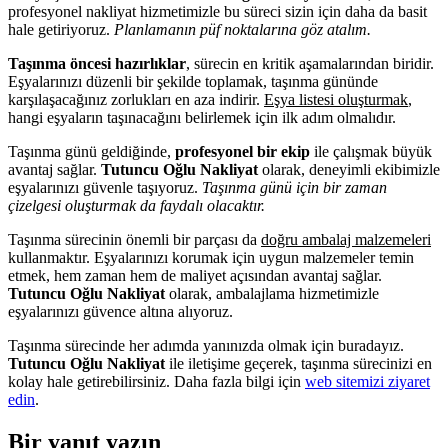
profesyonel nakliyat hizmetimizle bu süreci sizin için daha da basit
hale getiriyoruz.
Planlamanın püf noktalarına göz atalım.
Taşınma öncesi hazırlıklar
, sürecin en kritik aşamalarından biridir.
Eşyalarınızı düzenli bir şekilde toplamak, taşınma gününde
karşılaşacağınız zorlukları en aza indirir.
Eşya listesi oluşturmak
,
hangi eşyaların taşınacağını belirlemek için ilk adım olmalıdır.
Taşınma günü geldiğinde,
profesyonel bir ekip
ile çalışmak büyük
avantaj sağlar.
Tutuncu Oğlu Nakliyat
olarak, deneyimli ekibimizle
eşyalarınızı güvenle taşıyoruz.
Taşınma günü için bir zaman
çizelgesi oluşturmak da faydalı olacaktır.
Taşınma sürecinin önemli bir parçası da
doğru ambalaj malzemeleri
kullanmaktır. Eşyalarınızı korumak için uygun malzemeler temin
etmek, hem zaman hem de maliyet açısından avantaj sağlar.
Tutuncu Oğlu Nakliyat
olarak, ambalajlama hizmetimizle
eşyalarınızı güvence altına alıyoruz.
Taşınma sürecinde her adımda yanınızda olmak için buradayız.
Tutuncu Oğlu Nakliyat
ile iletişime geçerek, taşınma sürecinizi en
kolay hale getirebilirsiniz. Daha fazla bilgi için
web sitemizi ziyaret
edin
.
Bir yanıt yazın