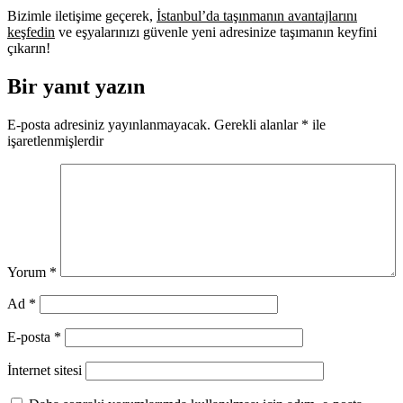
Bizimle iletişime geçerek,
İstanbul’da taşınmanın avantajlarını
keşfedin
ve eşyalarınızı güvenle yeni adresinize taşımanın keyfini
çıkarın!
Bir yanıt yazın
E-posta adresiniz yayınlanmayacak.
Gerekli alanlar
*
ile
işaretlenmişlerdir
Yorum
*
Ad
*
E-posta
*
İnternet sitesi