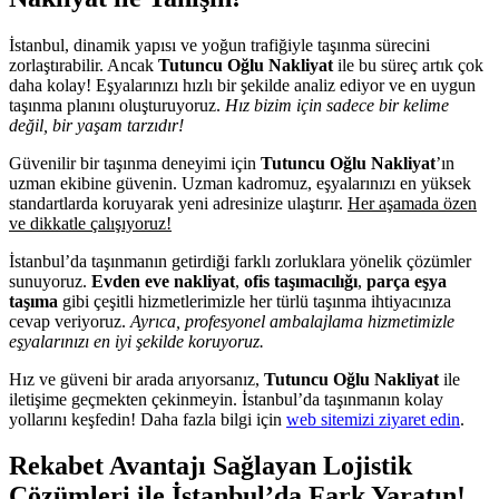
İstanbul, dinamik yapısı ve yoğun trafiğiyle taşınma sürecini
zorlaştırabilir. Ancak
Tutuncu Oğlu Nakliyat
ile bu süreç artık çok
daha kolay! Eşyalarınızı hızlı bir şekilde analiz ediyor ve en uygun
taşınma planını oluşturuyoruz.
Hız bizim için sadece bir kelime
değil, bir yaşam tarzıdır!
Güvenilir bir taşınma deneyimi için
Tutuncu Oğlu Nakliyat
’ın
uzman ekibine güvenin. Uzman kadromuz, eşyalarınızı en yüksek
standartlarda koruyarak yeni adresinize ulaştırır.
Her aşamada özen
ve dikkatle çalışıyoruz!
İstanbul’da taşınmanın getirdiği farklı zorluklara yönelik çözümler
sunuyoruz.
Evden eve nakliyat
,
ofis taşımacılığı
,
parça eşya
taşıma
gibi çeşitli hizmetlerimizle her türlü taşınma ihtiyacınıza
cevap veriyoruz.
Ayrıca, profesyonel ambalajlama hizmetimizle
eşyalarınızı en iyi şekilde koruyoruz.
Hız ve güveni bir arada arıyorsanız,
Tutuncu Oğlu Nakliyat
ile
iletişime geçmekten çekinmeyin. İstanbul’da taşınmanın kolay
yollarını keşfedin! Daha fazla bilgi için
web sitemizi ziyaret edin
.
Rekabet Avantajı Sağlayan Lojistik
Çözümleri ile İstanbul’da Fark Yaratın!