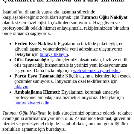
İstanbul’un dinamik yapısında, taşınma sürecinde
karşılaşabileceğiniz zorlukları aşmak için
Tutuncu Oğlu Nakliyat
olarak sizlere özel lojistik çözümleri sunuyoruz. Hız, güven ve
profesyonellik odaklı hizmet anlayışımızla, rakiplerinizden bir adım
önde olmanızı sağlıyoruz.
Evden Eve Nakliyat:
Eşyalarınızı titizlikle paketleyip, en
güvenli taşıma yöntemleriyle yeni adresinize ulaştırıyoruz.
Detaylar için
buraya tıklayın
.
Ofis Taşımacılığı:
İş süreçlerinizi aksatmadan, hızlı ve etkili
ofis taşımacılığı hizmetimizle iş yerinizi yeni lokasyonunuza
taşıyoruz. Daha fazla bilgi için
web sitemizi ziyaret edin
.
Parça Eşya Taşımacılığı:
Küçük taşınma işlemleri için esnek
çözümler sunuyoruz. İhtiyacınıza özel tekliflerimiz için
tıklayın
.
Ambalajlama Hizmeti:
Eşyalarınızı korumak amacıyla
profesyonel ambalajlama hizmeti sunuyoruz. Detaylar için
burayı ziyaret edin
.
Tutuncu Oğlu Nakliyat
, lojistik süreçlerinizi optimize ederek, rekabet
avantajınızı artırmanıza yardımcı olur. Zamanında teslimat, güvenilir
hizmet ve profesyonel ekip ile İstanbul’da taşınmanın getirdiği tüm
zorlukları aşmanız için buradayız.