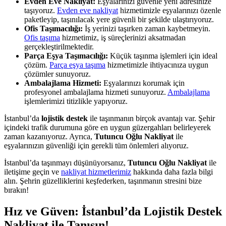
Evden Eve Nakliyat:
Eşyalarınızı güvenle yeni adresinize
taşıyoruz.
Evden eve nakliyat
hizmetimizle eşyalarınızı özenle
paketleyip, taşınılacak yere güvenli bir şekilde ulaştırıyoruz.
Ofis Taşımacılığı:
İş yerinizi taşırken zaman kaybetmeyin.
Ofis taşıma
hizmetimiz, iş süreçlerinizi aksatmadan
gerçekleştirilmektedir.
Parça Eşya Taşımacılığı:
Küçük taşınma işlemleri için ideal
çözüm.
Parça eşya taşıma
hizmetimizle ihtiyacınıza uygun
çözümler sunuyoruz.
Ambalajlama Hizmeti:
Eşyalarınızı korumak için
profesyonel ambalajlama hizmeti sunuyoruz.
Ambalajlama
işlemlerimizi titizlikle yapıyoruz.
İstanbul’da
lojistik destek
ile taşınmanın birçok avantajı var. Şehir
içindeki trafik durumuna göre en uygun güzergahları belirleyerek
zaman kazanıyoruz. Ayrıca,
Tutuncu Oğlu Nakliyat
ile
eşyalarınızın güvenliği için gerekli tüm önlemleri alıyoruz.
İstanbul’da taşınmayı düşünüyorsanız,
Tutuncu Oğlu Nakliyat
ile
iletişime geçin ve
nakliyat hizmetlerimiz
hakkında daha fazla bilgi
alın. Şehrin güzelliklerini keşfederken, taşınmanın stresini bize
bırakın!
Hız ve Güven: İstanbul’da Lojistik Destek
Nakliyat ile Tanışın!