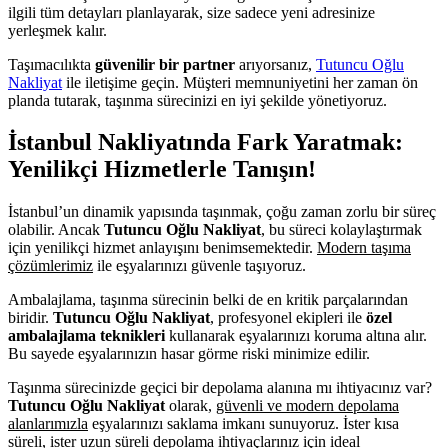
ilgili tüm detayları planlayarak, size sadece yeni adresinize
yerleşmek kalır.
Taşımacılıkta
güvenilir bir partner
arıyorsanız,
Tutuncu Oğlu
Nakliyat
ile iletişime geçin. Müşteri memnuniyetini her zaman ön
planda tutarak, taşınma sürecinizi en iyi şekilde yönetiyoruz.
İstanbul Nakliyatında Fark Yaratmak:
Yenilikçi Hizmetlerle Tanışın!
İstanbul’un dinamik yapısında taşınmak, çoğu zaman zorlu bir süreç
olabilir. Ancak
Tutuncu Oğlu Nakliyat
, bu süreci kolaylaştırmak
için yenilikçi hizmet anlayışını benimsemektedir.
Modern taşıma
çözümlerimiz
ile eşyalarınızı güvenle taşıyoruz.
Ambalajlama, taşınma sürecinin belki de en kritik parçalarından
biridir.
Tutuncu Oğlu Nakliyat
, profesyonel ekipleri ile
özel
ambalajlama teknikleri
kullanarak eşyalarınızı koruma altına alır.
Bu sayede eşyalarınızın hasar görme riski minimize edilir.
Taşınma sürecinizde geçici bir depolama alanına mı ihtiyacınız var?
Tutuncu Oğlu Nakliyat
olarak,
güvenli ve modern depolama
alanlarımızla
eşyalarınızı saklama imkanı sunuyoruz. İster kısa
süreli, ister uzun süreli depolama ihtiyaçlarınız için ideal