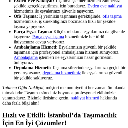
Evden Eve Nakliyat:
Taşınma işlemlerinizin en zahmetsiz
şekilde gerçekleştirilmesi için buradayız.
Evden eve nakliyat
hizmetimiz ile eşyalarınızı güvenle taşıyoruz.
Ofis Taşıma:
İş yerinizin taşınması gerektiğinde,
ofis taşıma
hizmetimizle, iş sürekliliğinizi bozmadan hızlı bir şekilde
taşıma yapıyoruz.
Parça Eşya Taşıma:
Küçük miktarda eşyalarınızı da güvenle
taşıyoruz.
Parça eşya taşıma
hizmetimizle her türlü
ihtiyacınıza cevap veriyoruz.
Ambalajlama Hizmeti:
Eşyalarınızın güvenli bir şekilde
taşınması için profesyonel ambalajlama hizmeti sunuyoruz.
Ambalajlama
işlemleri ile eşyalarınızın hasar görmesini
önlüyoruz.
Depolama Hizmeti:
Taşınma sürecinde eşyalarınıza geçici bir
yer arıyorsanız,
depolama hizmetimiz
ile eşyalarınızı güvenli
bir şekilde saklıyoruz.
Tutuncu Oğlu Nakliyat
, müşteri memnuniyetini her zaman ön planda
tutmaktadır. Taşınma süreciniz boyunca profesyonel ekibimizle
yanınızdayız. Bizimle iletişime geçin,
nakliyat hizmeti
hakkında
daha fazla bilgi alın!
Hızlı ve Etkili: İstanbul’da Taşımacılık
İçin En İyi Çözümler!