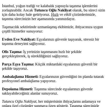
İstanbul, yoğun trafiği ve kalabalık yapısıyla taşınma işlemlerini
zorlaştırabilir. Ancak
Tutuncu Oğlu Nakliyat
olarak, bu süreci sizin
için daha kolay hale getiriyoruz.
Hızlı
ve
etkili
çözümlerimizle,
taşınma sürecinizin her aşamasında yanınızdayız.
Taşımacılık sektöründe uzmanlaşmış ekibimizle, ihtiyacınıza uygun
çeşitli hizmetler sunuyoruz:
Evden Eve Nakliyat:
Eşyalarınızı güvenle taşıyarak, stressiz bir
taşınma deneyimi sağlıyoruz.
Ofis Taşıma:
İş yerinizin taşınmasını hızlı bir şekilde
gerçekleştirerek, iş sürekliliğinizi sağlıyoruz.
Parça Eşya Taşıma:
Küçük miktardaki eşyalarınızı güvenli bir
şekilde taşıyoruz.
Ambalajlama Hizmeti:
Eşyalarınızın güvenliğini ön planda tutarak
profesyonel ambalajlama yapıyoruz.
Depolama Hizmeti:
Taşınma sürecinde eşyalarınızı güvenle
saklayabileceğiniz alanlar sunuyoruz.
Tutuncu Oğlu Nakliyat
, her müşterisinin ihtiyaçlarını anlamaya ve
onlara özel çözümler sunmaya özen gösterir. Taşınma sürecinizle