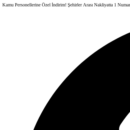
İçeriğe
Kamu Personellerine Özel İndirim!
Şehirler Arası Nakliyatta 1 Numa
atla