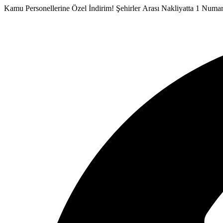
İçeriğe
Kamu Personellerine Özel İndirim!
Şehirler Arası Nakliyatta 1 Numa
atla