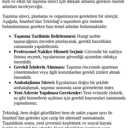
hızlı ve etkili bir taşınma süreci için dikkate almanız gereken önemli
adımları inceleyeceğiz.
Taşınma süreci, planlama ve organizasyon gerektiren bir süreçtir.
Aşağıda, İstanbul’dan Tekirdağ’a taşınırken göz önünde
bulundurmanız gereken bazı temel adımlar bulunmaktadır:
Taşınma Tarihinin Belirlenmesi:
Hangi tarihte
taşınacağınızı önceden planlayarak, gerekli hazırlıkları
zamanında yapabilirsiniz.
Profesyonel Nakliye Hizmeti Seçimi:
Güvenilir bir nakliye
firması seçmek, eşyalarınızın güvenliği açısından oldukça
önemlidir.
Gerekli İzinlerin Alınması:
Taşınma öncesinde apartman
yönetiminden veya ilgili kurumlardan gerekli izinleri almak
önemlidir.
Ambalajlama Süreci:
Eşyalarınızı doğru bir şekilde
ambalajlamak, taşınma sırasında zarar görmelerini önler.
Yeni Adreste Yapılması Gerekenler:
Yeni evinizde elektrik,
su gibi hizmetlerin açılması için gerekli başvuruları zamanında
yapmalısınız.
Tekirdağ, hem doğal güzellikleri hem de sakin yaşam tarzı ile
İstanbul’dan gelenler için cazip bir alternatif sunmaktadır.
Taşındıktan sonra, yeni çevrenizi keşfetmek ve sosyal hayata