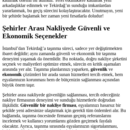
katılmak önemli bir adımdır. Yerel etkinliklere katılarak yeni
arkadaşlıklar edinmek ve Tekirdağ’ın sunduğu imkanlardan
yararlanmak, bu geçiş sürecini kolaylaştıracaktır. Unutmayın, yeni
bir şehirde başlamak her zaman yeni fırsatlarla doludur!
Şehirler Arası Nakliyede Güvenli ve
Ekonomik Seçenekler
İstanbul’dan Tekirdağ’a taşınma süreci, sadece yer değiştirmekten
ibaret değildir; aynı zamanda güvenli ve ekonomik bir taşınma
deneyimi yaşamak da önemlidir. Bu noktada, doğru nakliye şirketini
seçmek ve maliyetleri optimize etmek, sürecin en kritik aşamaları
arasında yer alır. Taşınma planlarınızı yaparken,
güvenlik
ve
ekonomik
çözümleri bir arada sunan hizmetleri tercih etmek, hem
eşyalarınızın korunması hem de bütçenizin sağlanması açısından
büyük önem taşır.
Şehirler arası nakliyede güvenliğin sağlanması, tercih edeceğiniz
nakliye firmasının deneyimi ve sunduğu hizmetlerle doğrudan
ilişkilidir.
Güvenilir bir nakliye firması
, eşyalarınızı hasarsız bir
şekilde yeni adresinize ulaştırmak için gerekli tüm önlemleri alır. Bu
bağlamda, taşınma öncesinde firmanın geçmiş referanslarını
incelemek ve kullanıcı yorumlarını gözden geçirmek faydalı
olacaktır. Ayrıca, taşınma sırasında eşyalarınızın sigortalanması,