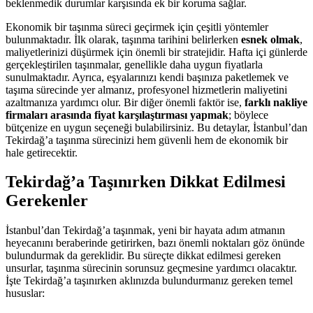
beklenmedik durumlar karşısında ek bir koruma sağlar.
Ekonomik bir taşınma süreci geçirmek için çeşitli yöntemler
bulunmaktadır. İlk olarak, taşınma tarihini belirlerken
esnek olmak
,
maliyetlerinizi düşürmek için önemli bir stratejidir. Hafta içi günlerde
gerçekleştirilen taşınmalar, genellikle daha uygun fiyatlarla
sunulmaktadır. Ayrıca, eşyalarınızı kendi başınıza paketlemek ve
taşıma sürecinde yer almanız, profesyonel hizmetlerin maliyetini
azaltmanıza yardımcı olur. Bir diğer önemli faktör ise,
farklı nakliye
firmaları arasında fiyat karşılaştırması yapmak
; böylece
bütçenize en uygun seçeneği bulabilirsiniz. Bu detaylar, İstanbul’dan
Tekirdağ’a taşınma sürecinizi hem güvenli hem de ekonomik bir
hale getirecektir.
Tekirdağ’a Taşınırken Dikkat Edilmesi
Gerekenler
İstanbul’dan Tekirdağ’a taşınmak, yeni bir hayata adım atmanın
heyecanını beraberinde getirirken, bazı önemli noktaları göz önünde
bulundurmak da gereklidir. Bu süreçte dikkat edilmesi gereken
unsurlar, taşınma sürecinin sorunsuz geçmesine yardımcı olacaktır.
İşte Tekirdağ’a taşınırken aklınızda bulundurmanız gereken temel
hususlar: