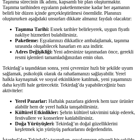
Taşınma sürecinin ilk adımı, kapsamlı bir plan oluşturmaktır.
Taşınma tarihinden eşyaların paketlenmesine kadar her aşamanın
belirli bir düzen içinde gerçekleştirilmesi önemlidir. Planınızı
oluştururken aşağıdaki unsurları dikkate almanız faydalı olacaktır:
Taşınma Tarihi:
Esnek tarihler belirleyerek, uygun fiyatlı
nakliye hizmetleri bulabilirsiniz.
Paketleme:
Eşyalarınızı dikkatlice ambalajlamak, taşınma
sırasında oluşabilecek hasarları en aza indirir.
Adres Değişikliği:
Yeni adresinize taşınmadan önce, gerekli
resmi işlemleri tamamladığınızdan emin olun.
Tekirdağ’a taşındıktan sonra, yeni çevrenize hızlı bir şekilde uyum
sağlamak, psikolojik olarak da rahatlamanızı sağlayabilir. Yerel
halkla kaynaşmak ve sosyal etkinliklere katılmak, yeni yaşamınızı
daha keyifli hale getirecektir. Tekirdağ’da yapabileceğiniz bazı
aktiviteler:
Yerel Pazarlar:
Haftalık pazarlara giderek hem taze ürünler
alabilir hem de yerel halkla tanışabilirsiniz.
Kültürel Etkinlikler:
Şehrin kültürel takvimini takip ederek,
festivallere ve konserlere katılabilirsiniz.
Doğa Yürüyüşleri:
Tekirdağ’ın doğal güzelliklerini
keşfetmek için yürüyüş parkurlarını değerlendirin.
İstanbul’dan Tekirdağ’a taşınırken, eşyalarınızın güvenli bir şekilde