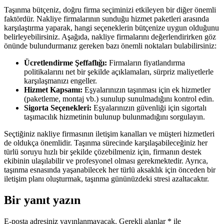
Taşınma bütçeniz, doğru firma seçiminizi etkileyen bir diğer önemli
faktördür. Nakliye firmalarının sunduğu hizmet paketleri arasında
karşılaştırma yaparak, hangi seçeneklerin bütçenize uygun olduğunu
belirleyebilirsiniz. Aşağıda, nakliye firmalarını değerlendirirken göz
önünde bulundurmanız gereken bazı önemli noktaları bulabilirsiniz:
Ücretlendirme Şeffaflığı:
Firmaların fiyatlandırma
politikalarını net bir şekilde açıklamaları, sürpriz maliyetlerle
karşılaşmanızı engeller.
Hizmet Kapsamı:
Eşyalarınızın taşınması için ek hizmetler
(paketleme, montaj vb.) sunulup sunulmadığını kontrol edin.
Sigorta Seçenekleri:
Eşyalarınızın güvenliği için sigortalı
taşımacılık hizmetinin bulunup bulunmadığını sorgulayın.
Seçtiğiniz nakliye firmasının iletişim kanalları ve müşteri hizmetleri
de oldukça önemlidir. Taşınma sürecinde karşılaşabileceğiniz her
türlü soruyu hızlı bir şekilde çözebilmeniz için, firmanın destek
ekibinin ulaşılabilir ve profesyonel olması gerekmektedir. Ayrıca,
taşınma esnasında yaşanabilecek her türlü aksaklık için önceden bir
iletişim planı oluşturmak, taşınma gününüzdeki stresi azaltacaktır.
Bir yanıt yazın
E-posta adresiniz yayınlanmayacak.
Gerekli alanlar
*
ile