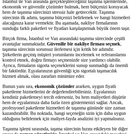
İstanbul ile Van arasında gerçekleştireceğiniz taşınma işlemlerinde,
ekonomik ve güvenilir çözümler bulmak, hem bütçenizi koruyacak
hem de taşınma sürecinizi stressiz hale getirecektir. Taşınma
sürecinin ilk adımı, taşınma bütçenizi belirlemek ve hangi hizmetleri
alacağınıza karar vermektir. Bu aşamada, nakliye firmalarının
sunduğu farklı paketleri ve fiyatları karşılaştırmak büyük önem taşır.
Birçok firma, İstanbul ve Van arasındaki taşınma sürecinde çeşitli
avantajlar sunmaktadır.
Güvenilir bir nakliye firması seçmek
,
taşınma sürecinin sorunsuz ilerlemesi için kritik bir adımdır.
Şirketlerin geçmiş müşteri yorumlarını incelemek ve referanslarını
kontrol etmek, doğru firmayı seçmenizde size yardımcı olabilir.
Ayrıca, firmaların sigorta seçeneklerini sunup sunmadığı da önemli
bir faktördür. Eşyalarınızın güvenliği için sigortalı taşımacılık
hizmeti almak, olası zararları minimize eder.
Bunun yanı sıra,
ekonomik çözümler
ararken, uygun fiyatlı
paketleme hizmetlerini de değerlendirebilirsiniz. Eşyalarınızı
kendiniz paketlemeyi tercih ederseniz, bu hem maliyetleri düşürür
hem de eşyalarınıza daha fazla özen göstermenizi sağlar. Ancak,
profesyonel paketleme hizmetleri de taşınma gününde size zaman
kazandırabilir. Bu noktada, hangi seçeneğin sizin için daha uygun
olduğunu belirlemek için maliyet-fayda analizini iyi yapmalısınız.
Taşınma işlemi sırasında, taşıma sürecinin hızını etkileyen bir diğer