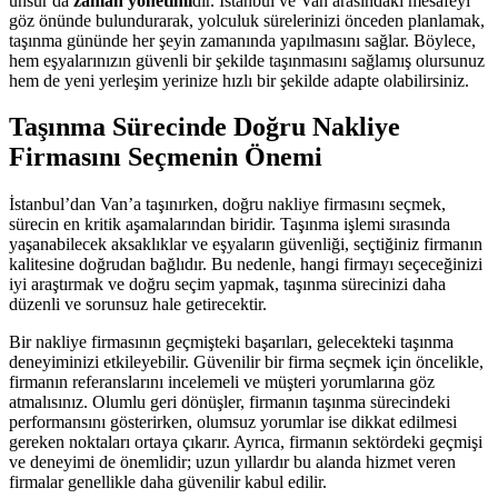
unsur da
zaman yönetimi
dir. İstanbul ve Van arasındaki mesafeyi
göz önünde bulundurarak, yolculuk sürelerinizi önceden planlamak,
taşınma gününde her şeyin zamanında yapılmasını sağlar. Böylece,
hem eşyalarınızın güvenli bir şekilde taşınmasını sağlamış olursunuz
hem de yeni yerleşim yerinize hızlı bir şekilde adapte olabilirsiniz.
Taşınma Sürecinde Doğru Nakliye
Firmasını Seçmenin Önemi
İstanbul’dan Van’a taşınırken, doğru nakliye firmasını seçmek,
sürecin en kritik aşamalarından biridir. Taşınma işlemi sırasında
yaşanabilecek aksaklıklar ve eşyaların güvenliği, seçtiğiniz firmanın
kalitesine doğrudan bağlıdır. Bu nedenle, hangi firmayı seçeceğinizi
iyi araştırmak ve doğru seçim yapmak, taşınma sürecinizi daha
düzenli ve sorunsuz hale getirecektir.
Bir nakliye firmasının geçmişteki başarıları, gelecekteki taşınma
deneyiminizi etkileyebilir. Güvenilir bir firma seçmek için öncelikle,
firmanın referanslarını incelemeli ve müşteri yorumlarına göz
atmalısınız. Olumlu geri dönüşler, firmanın taşınma sürecindeki
performansını gösterirken, olumsuz yorumlar ise dikkat edilmesi
gereken noktaları ortaya çıkarır. Ayrıca, firmanın sektördeki geçmişi
ve deneyimi de önemlidir; uzun yıllardır bu alanda hizmet veren
firmalar genellikle daha güvenilir kabul edilir.